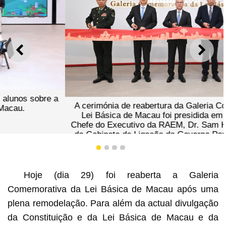
ANTERIOR
SEGU
A cerimónia de reabertura da Galeria Comemorativa da
Lei Básica de Macau foi presidida em conjunto pelo
Chefe do Executivo da RAEM, Dr. Sam Hou Fai, Director
do Gabinete de Ligação do Governo Popular Central na
RAEM, Dr. Zheng Xincong, Comissário do Ministério dos
1
2
3
4
Negócios Estrangeiros na RAEM, Dr. Liu Xianfa,
Comandante da Guarnição em Macau do Exército de
Libertação do Povo Chinês, Dr. Yu Changjiang, e Vice-
Hoje (dia 29) foi reaberta a Galeria
Presidente da Comissão da Lei Básica da RAEM do
Comemorativa da Lei Básica de Macau após uma
Comité Permanente da Assembleia Popular Nacional e
Presidente da Direcção da Associação de Divulgação da
plena remodelação. Para além da actual divulgação
Lei Básica de Macau, Dr. Chui Sai Cheong
da Constituição e da Lei Básica de Macau e da