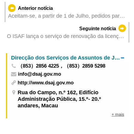
Anterior notícia
Aceitam-se, a partir de 1 de Julho, pedidos para o
“Plano do subsídio complementar aos
Seguinte notícia
rendimentos do trabalho para trabalhadores
O ISAF lança o serviço de renovação da licença
portadores de deficiência” do segundo trimestre
integral dos profissionais farmacêuticos na
de 2025
“Conta Única”
Direcção dos Serviços de Assuntos de Justiça
（853）2856 4225，（853）2859 5298
info@dsaj.gov.mo
http://www.dsaj.gov.mo
Rua do Campo, n.º 162, Edifício
Administração Pública, 15.º- 20.º
andares, Macau
+ mais