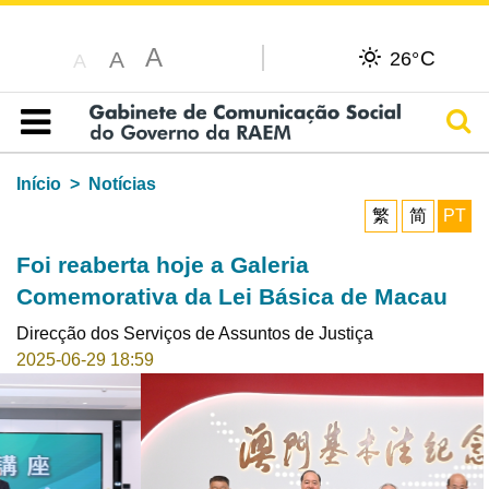
A
C
A
26°
A
Pesq
Índice
Início
Notícias
繁
简
PT
Foi reaberta hoje a Galeria
Comemorativa da Lei Básica de Macau
Direcção dos Serviços de Assuntos de Justiça
2025-06-29 18:59