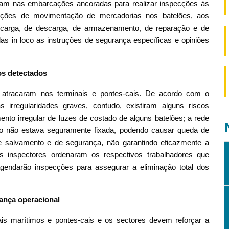
am nas embarcações ancoradas para realizar inspecções às
ações de movimentação de mercadorias nos batelões, aos
carga, de descarga, de armazenamento, de reparação e de
s in loco as instruções de segurança específicas e opiniões
minar os equipamentos de movimentação
os detectados
e atracaram nos terminais e pontes-cais. De acordo com o
 irregularidades graves, contudo, existiram alguns riscos
to irregular de luzes de costado de alguns batelões; a rede
o não estava seguramente fixada, podendo causar queda de
e salvamento e de segurança, não garantindo eficazmente a
s inspectores ordenaram os respectivos trabalhadores que
agendarão inspecções para assegurar a eliminação total dos
ança operacional
s marítimos e pontes-cais e os sectores devem reforçar a