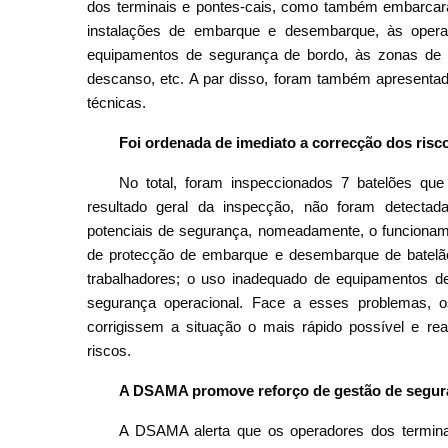
dos terminais e pontes-cais, como também embarcar
instalações de embarque e desembarque, às oper
equipamentos de segurança de bordo, às zonas de 
descanso, etc. A par disso, foram também apresentada
técnicas.
Embarcar nos batelões para exa
Foi ordenada de imediato a correcção dos risc
No total, foram inspeccionados 7 batelões qu
resultado geral da inspecção, não foram detectadas
potenciais de segurança, nomeadamente, o funcionamen
de protecção de embarque e desembarque de batelã
trabalhadores; o uso inadequado de equipamentos d
segurança operacional. Face a esses problemas, o
corrigissem a situação o mais rápido possível e re
riscos.
A DSAMA promove reforço de gestão de segur
A DSAMA alerta que os operadores dos terminai