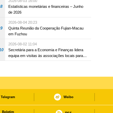
2026-08-03 16:00
8
Estatísticas monetárias e financeiras – Junho
de 2026
2026-08-04 20:23
9
Quinta Reunião da Cooperação Fujian-Macau
em Fuzhou
2026-08-02 11:04
10
Secretária para a Economia e Finanças lidera
equipa em visitas às associações locais para
consolidar consensos e promover os trabalhos
nas áreas económica e social
Telegram
Weibo
Boletim