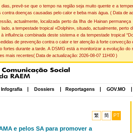
dias, prevê-se que o tempo na região seja muito quente e a temper
 contra doenças causadas pelo calor e beba mais água. ( Data de a
ão, actualmente, localizada perto da Ilha de Hainan permaneça 
lado, a tempestade tropical «Dolphin», situado, actualmente, perto 
à influência combinada deste sistema e da tempestade tropical “Do
edidas de prevenção contra o calor e ter atenção à forte convecçã
o fortes durante a tarde. A DSMG está a monitorizar a evolução do r
s mais recentes( Data de actualização: 2026-08-07 11H00 )
Infografia
Dossiers
Reportagens
GOV.MO
繁
简
PT
SAMA e pelos SA para promover a