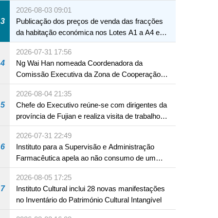
Macau
2026-08-03 09:01
3
Publicação dos preços de venda das fracções
da habitação económica nos Lotes A1 a A4 e
A12 da Zona A dos Novos Aterros
2026-07-31 17:56
4
Ng Wai Han nomeada Coordenadora da
Comissão Executiva da Zona de Cooperação
Aprofundada entre Guangdong e Macau em
2026-08-04 21:35
Hengqin
5
Chefe do Executivo reúne-se com dirigentes da
província de Fujian e realiza visita de trabalho
em Fuzhou
2026-07-31 22:49
6
Instituto para a Supervisão e Administração
Farmacêutica apela ao não consumo de um
produto com substâncias medicamentosas
2026-08-05 17:25
ocidentais
7
Instituto Cultural inclui 28 novas manifestações
no Inventário do Património Cultural Intangível