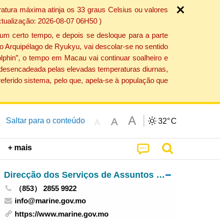
atura máxima atinja os 33 graus Celsius ou valores
ctualização: 2026-08-07 06H50 )
um certo tempo, e depois se desloque para a parte
do Arquipélago de Ryukyu, vai descolar-se no sentido
lphin”, o tempo em Macau vai continuar soalheiro e
o desencadeada pelas elevadas temperaturas diurnas,
eferido sistema, pelo que, apela-se à população que
A
A
Saltar para o conteúdo
32°
C
A
+ mais
Direcção dos Serviços de Assuntos Marítimos e de Água
（853） 2855 9922
info@marine.gov.mo
https://www.marine.gov.mo