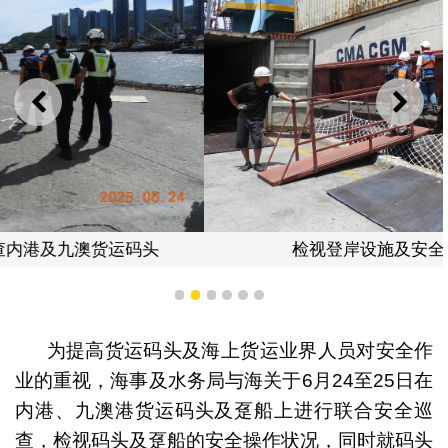
上一则
下一
检视登岸设施及安全防护网的稳固度
1
2
3
4
5
6
为提高货运码头及海上货运业界人员对安全作
业的重视，海事及水务局与海关于6月24至25日在
内港、九澳港货运码头及趸船上进行联合安全巡
查，检视码头及趸船的安全操作状况，同时就码头