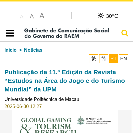
A
C
A
30°
A
Pesq
Índice
Início
Notícias
繁
简
PT
EN
Publicação da 11.ª Edição da Revista
“Estudos na Área do Jogo e do Turismo
Mundial” da UPM
Universidade Politécnica de Macau
2025-06-30 12:27