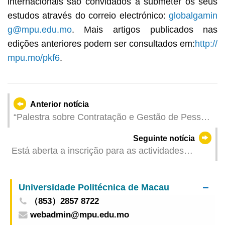
internacionais são convidados a submeter os seus
estudos através do correio electrónico:
globalgamin
g@mpu.edu.mo
. Mais artigos publicados nas
edições anteriores podem ser consultados em:
http://
mpu.mo/pkf6
.
Anterior notícia
“Palestra sobre Contratação e Gestão de Pessoal
em Conformidade com a Lei”, uma acção
Seguinte notícia
interdepartamental dirigida aos Operadores do
Está aberta a inscrição para as actividades
Sector de Convenções e Exposições
ecológicas de Julho da DSPA
Universidade Politécnica de Macau
（853）2857 8722
webadmin@mpu.edu.mo