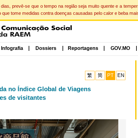
dias, prevê-se que o tempo na região seja muito quente e a tempe
o que tome medidas contra doenças causadas pelo calor e beba mais
Infografia
Dossiers
Reportagens
GOV.MO
繁
简
PT
EN
a no Índice Global de Viagens
s de visitantes