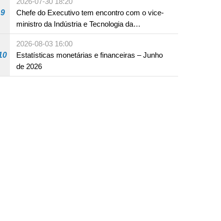
2026-07-30 18:20
infracção rodoviária
9
Chefe do Executivo tem encontro com o vice-
ministro da Indústria e Tecnologia da
Informação
2026-08-03 16:00
10
Estatísticas monetárias e financeiras – Junho
de 2026