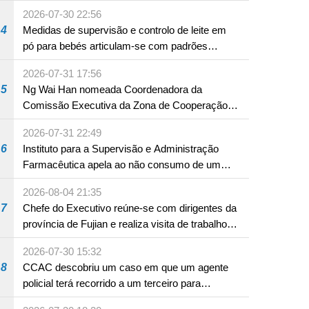
A12 da Zona A dos Novos Aterros
2026-07-30 22:56
4
Medidas de supervisão e controlo de leite em
pó para bebés articulam-se com padrões
internacionais Serviços interdepartamentais
2026-07-31 17:56
envidam esforços para assegurar a saúde dos
5
Ng Wai Han nomeada Coordenadora da
bebés e crianças, assim como a segurança
Comissão Executiva da Zona de Cooperação
alimentar
Aprofundada entre Guangdong e Macau em
2026-07-31 22:49
Hengqin
6
Instituto para a Supervisão e Administração
Farmacêutica apela ao não consumo de um
produto com substâncias medicamentosas
2026-08-04 21:35
ocidentais
7
Chefe do Executivo reúne-se com dirigentes da
província de Fujian e realiza visita de trabalho
em Fuzhou
2026-07-30 15:32
8
CCAC descobriu um caso em que um agente
policial terá recorrido a um terceiro para
assumir por si a culpa na sequência de uma