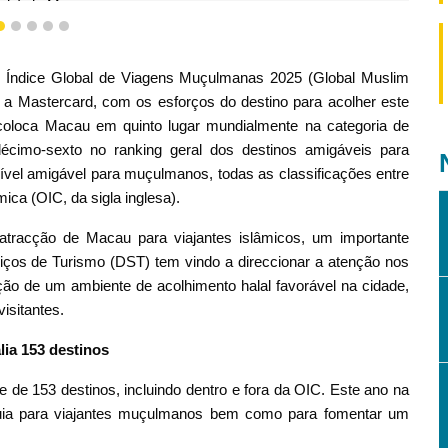
tria) de Macau
2
3
4
5
6
no Índice Global de Viagens Muçulmanas 2025 (Global Muslim
 a Mastercard, com os esforços do destino para acolher este
oloca Macau em quinto lugar mundialmente na categoria de
cimo-sexto no ranking geral dos destinos amigáveis para
sível amigável para muçulmanos, todas as classificações entre
a (OIC, da sigla inglesa).
tracção de Macau para viajantes islâmicos, um importante
iços de Turismo (DST) tem vindo a direccionar a atenção nos
ação de um ambiente de acolhimento halal favorável na cidade,
isitantes.
ia 153 destinos
de 153 destinos, incluindo dentro e fora da OIC. Este ano na
uia para viajantes muçulmanos bem como para fomentar um