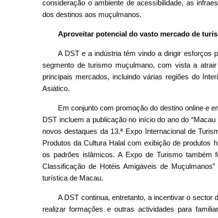
consideração o ambiente de acessibilidade, as infrae
dos destinos aos muçulmanos.
Aproveitar potencial do vasto mercado de tu
A DST e a indústria têm vindo a dirigir esforços
segmento de turismo muçulmano, com vista a atrair
principais mercados, incluindo várias regiões do Int
Asiático.
Em conjunto com promoção do destino online e em
DST incluem a publicação no início do ano do “Macau
novos destaques da 13.ª Expo Internacional de Turism
Produtos da Cultura Halal com exibição de produtos h
os padrões islâmicos. A Expo de Turismo também foi
Classificação de Hotéis Amigáveis de Muçulmanos” p
turística de Macau.
A DST continua, entretanto, a incentivar o sector 
realizar formações e outras actividades para familia