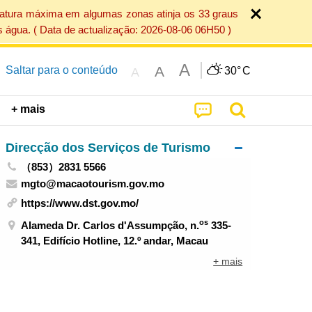
ratura máxima em algumas zonas atinja os 33 graus
 água. ( Data de actualização: 2026-08-06 06H50 )
A
A
Saltar para o conteúdo
30°
C
A
+ mais
Direcção dos Serviços de Turismo
（853）2831 5566
mgto@macaotourism.gov.mo
https://www.dst.gov.mo/
os
Alameda Dr. Carlos d'Assumpção, n.
335-
341, Edifício Hotline, 12.º andar, Macau
+ mais