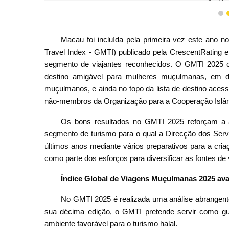
(Indús
1
Macau foi incluída pela primeira vez este ano 
Travel Index - GMTI) publicado pela CrescentRating e
segmento de viajantes reconhecidos. O GMTI 2025 c
destino amigável para mulheres muçulmanas, em dé
muçulmanos, e ainda no topo da lista de destino aces
não-membros da Organização para a Cooperação Islâmic
Os bons resultados no GMTI 2025 reforçam a a
segmento de turismo para o qual a Direcção dos Serv
últimos anos mediante vários preparativos para a cri
como parte dos esforços para diversificar as fontes de v
Índice Global de Viagens Muçulmanas 2025 aval
No GMTI 2025 é realizada uma análise abrangente 
sua décima edição, o GMTI pretende servir como g
ambiente favorável para o turismo halal.