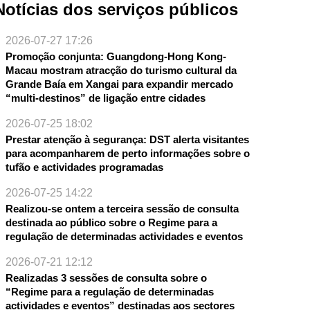
Notícias dos serviços públicos
2026-07-27 17:26
Promoção conjunta: Guangdong-Hong Kong-
Macau mostram atracção do turismo cultural da
Grande Baía em Xangai para expandir mercado
“multi-destinos” de ligação entre cidades
2026-07-25 18:02
Prestar atenção à segurança: DST alerta visitantes
NTE
para acompanharem de perto informações sobre o
tufão e actividades programadas
2026-07-25 14:22
Realizou-se ontem a terceira sessão de consulta
destinada ao público sobre o Regime para a
regulação de determinadas actividades e eventos
2026-07-21 12:12
Realizadas 3 sessões de consulta sobre o
“Regime para a regulação de determinadas
actividades e eventos” destinadas aos sectores