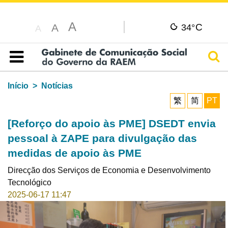
A
C
A
34°
A
Pesq
Índice
Início
Notícias
繁
简
PT
[Reforço do apoio às PME] DSEDT envia
pessoal à ZAPE para divulgação das
medidas de apoio às PME
Direcção dos Serviços de Economia e Desenvolvimento
Tecnológico
2025-06-17 11:47