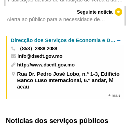
de repartição extraordinária de saldos
Seguinte notícia
orçamentais do Regime de Previdência Central
Alerta ao público para a necessidade de
não Obrigatório para o ano de 2025
dispensar particular atenção a publicações com
conteúdo falso relativo a celebridades
Direcção dos Serviços de Economia e Desenvolvimento Tecnológico
（853）2888 2088
info@dsedt.gov.mo
http://www.dsedt.gov.mo
Rua Dr. Pedro José Lobo, n.º 1-3, Edifício
Banco Luso Internacional, 6.º andar, Ｍ
acau
+ mais
Notícias dos serviços públicos