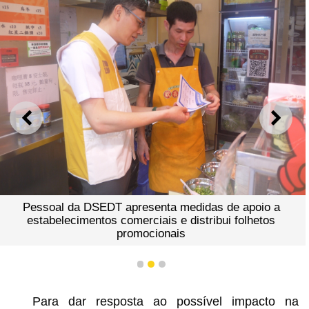
ANTERIOR
SEGU
Pessoal da DSEDT apresenta medidas de apoio a
estabelecimentos comerciais e distribui folhetos
promocionais
1
2
3
Para dar resposta ao possível impacto na