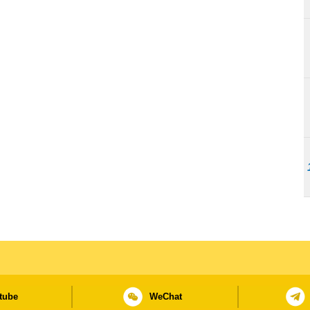
tube
WeChat