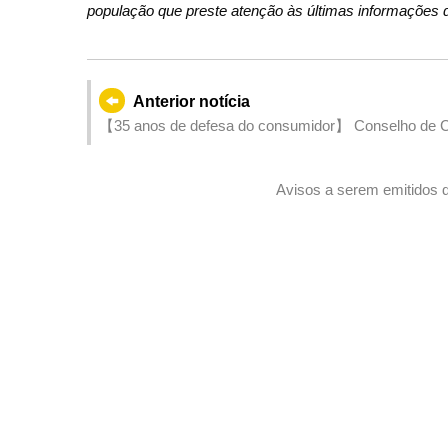
população que preste atenção às últimas informações d
Anterior notícia
【35 anos de defesa do consumidor】 Conselho de Con
prémios em celebração do aniversário de estabeleci
Avisos a serem emitidos d