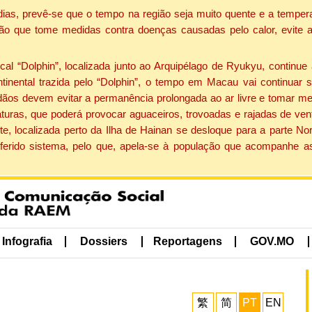
dias, prevê-se que o tempo na região seja muito quente e a tempe
ão que tome medidas contra doenças causadas pelo calor, evite ac
 “Dolphin”, localizada junto ao Arquipélago de Ryukyu, continue 
ntinental trazida pelo “Dolphin”, o tempo em Macau vai continuar
dãos devem evitar a permanência prolongada ao ar livre e tomar m
ras, que poderá provocar aguaceiros, trovoadas e rajadas de vento 
e, localizada perto da Ilha de Hainan se desloque para a parte No
ferido sistema, pelo que, apela-se à população que acompanhe a
Infografia
Dossiers
Reportagens
GOV.MO
繁
简
PT
EN