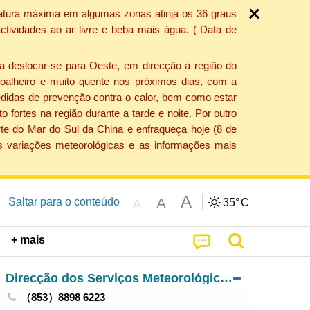
ratura máxima em algumas zonas atinja os 36 graus
tividades ao ar livre e beba mais água. ( Data de
a deslocar-se para Oeste, em direcção à região do
 soalheiro e muito quente nos próximos dias, com a
edidas de prevenção contra o calor, bem como estar
fortes na região durante a tarde e noite. Por outro
rte do Mar do Sul da China e enfraqueça hoje (8 de
s variações meteorológicas e as informações mais
A
A
Saltar para o conteúdo
35°
C
A
+ mais
Direcção dos Serviços Meteorológicos e Geofísicos
（853）8898 6223