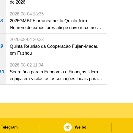
de 2026
2026-08-04 18:35
8
2026GMBPF arranca nesta Quinta-feira
Número de expositores atinge novo máximo em
18 anos
2026-08-04 20:23
9
Quinta Reunião da Cooperação Fujian-Macau
em Fuzhou
2026-08-02 11:04
10
Secretária para a Economia e Finanças lidera
equipa em visitas às associações locais para
consolidar consensos e promover os trabalhos
nas áreas económica e social
Telegram
Weibo