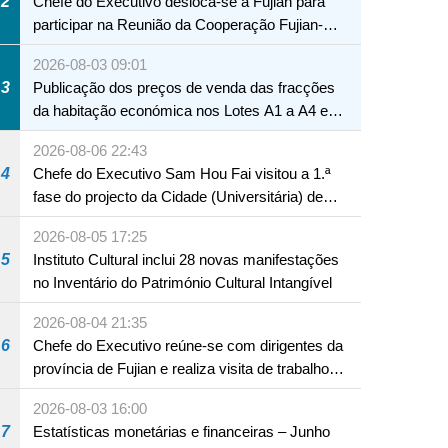
2
Chefe do Executivo desloca-se a Fujian para
participar na Reunião da Cooperação Fujian-
Macau
2026-08-03 09:01
3
Publicação dos preços de venda das fracções
da habitação económica nos Lotes A1 a A4 e
A12 da Zona A dos Novos Aterros
2026-08-06 22:43
4
Chefe do Executivo Sam Hou Fai visitou a 1.ª
fase do projecto da Cidade (Universitária) de
Educação Internacional de Macau e Hengqin
2026-08-05 17:25
5
Instituto Cultural inclui 28 novas manifestações
no Inventário do Património Cultural Intangível
2026-08-04 21:35
6
Chefe do Executivo reúne-se com dirigentes da
província de Fujian e realiza visita de trabalho
em Fuzhou
2026-08-03 16:00
7
Estatísticas monetárias e financeiras – Junho