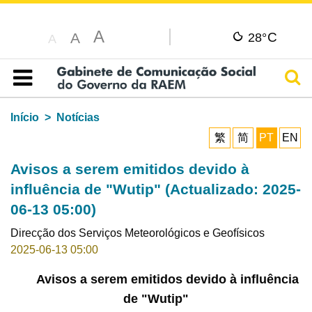
A
C
A
28°
A
Pesq
Índice
Início
Notícias
繁
简
PT
EN
Avisos a serem emitidos devido à
influência de "Wutip" (Actualizado: 2025-
06-13 05:00)
Direcção dos Serviços Meteorológicos e Geofísicos
2025-06-13 05:00
Avisos a serem emitidos devido à influência
de "Wutip"