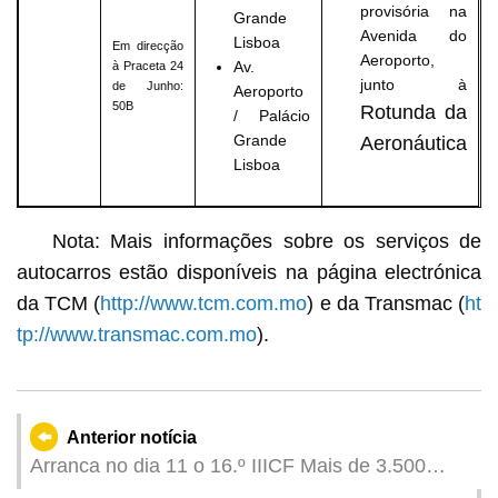
provisória na
Grande
Avenida do
Lisboa
Em direcção
Aeroporto,
Av.
à Praceta 24
junto à
de Junho:
Aeroporto
50B
Rotunda da
/ Palácio
Grande
Aeronáutica
Lisboa
Nota: Mais informações sobre os serviços de
autocarros estão disponíveis na página electrónica
da TCM (
http://www.tcm.com.mo
) e da Transmac (
ht
tp://www.transmac.com.mo
).
Anterior notícia
Arranca no dia 11 o 16.º IIICF Mais de 3.500
representantes das esferas políticas e