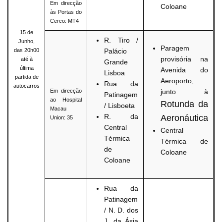
Em direcção
Coloane
às Portas do
Cerco: MT4
15 de
R. Tiro /
Junho,
Paragem
das 20h00
Palácio
provisória na
até à
Grande
última
Avenida do
Lisboa
partida de
Aeroporto,
Rua da
autocarros
Em direcção
junto à
Patinagem
ao Hospital
Rotunda da
/ Lisboeta
Macau
R. da
Aeronáutica
Union: 35
Central
Central
Térmica
Térmica de
de
Coloane
Coloane
Rua da
Patinagem
/ N. D. dos
J. da Ásia