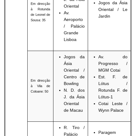
Jogos da Ásia
Em direcção
Oriental
Oriental / Le
à Rotunda
Av.
de Leonel de
Jardin
Aeroporto
Sousa: 35
/ Palácio
Grande
Lisboa
Jogos da
Av. do
Ásia
Progresso /
Oriental /
MGM Cotai
Centro de
Est. F. de
Em direcção
Bowling
Lótus /
à Vila de
N. D. dos
Rotunda F. de
Coloane: 50
J. da Ásia
Lótus-1
Oriental
Cotai Leste /
de Macau
Wynn Palace
R. Tiro /
Paragem
Palácio