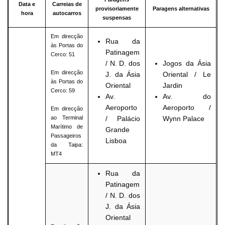
Data e
Carreias de
provisoriamente
Paragens alternativas
hora
autocarros
suspensas
Em direcção
Rua da
às Portas do
Patinagem
Cerco: 51
/ N. D. dos
Jogos da Ásia
Em direcção
J. da Ásia
Oriental / Le
às Portas do
Oriental
Jardin
Cerco: 59
Av.
Av. do
Aeroporto
Aeroporto /
Em direcção
ao Terminal
/ Palácio
Wynn Palace
Marítimo de
Grande
Passageiros
Lisboa
da Taipa:
MT4
Rua da
Patinagem
/ N. D. dos
J. da Ásia
Oriental