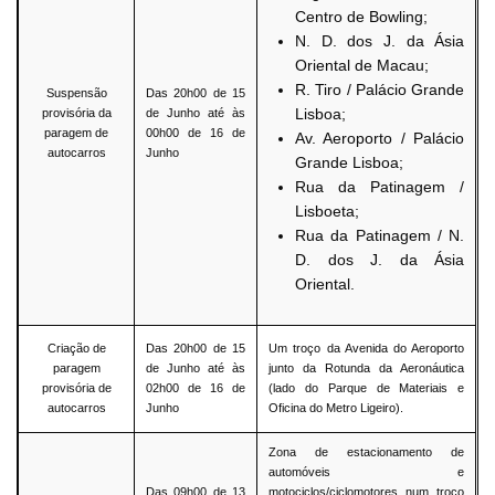
Centro de Bowling;
N. D. dos J. da Ásia
Oriental de Macau;
R. Tiro / Palácio Grande
Suspensão
Das 20h00 de 15
Lisboa;
provisória da
de Junho até às
paragem de
00h00 de 16 de
Av. Aeroporto / Palácio
autocarros
Junho
Grande Lisboa;
Rua da Patinagem /
Lisboeta;
Rua da Patinagem / N.
D. dos J. da Ásia
Oriental.
Criação de
Das 20h00 de 15
Um troço da Avenida do Aeroporto
paragem
de Junho até às
junto da Rotunda da Aeronáutica
provisória de
02h00 de 16 de
(lado do Parque de Materiais e
autocarros
Junho
Oficina do Metro Ligeiro).
Zona de estacionamento de
automóveis e
Das 09h00 de 13
motociclos/ciclomotores num troço