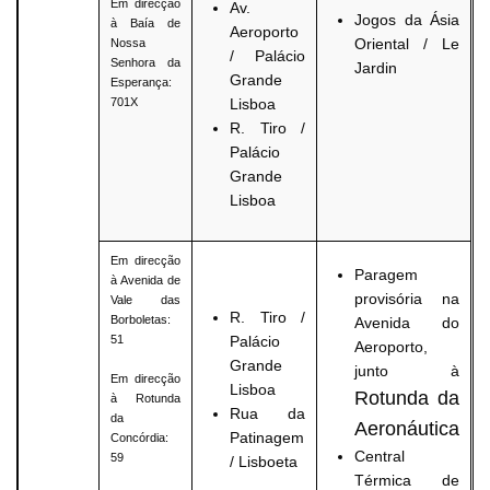
Em direcção
Av.
Jogos da Ásia
à Baía de
Aeroporto
Oriental / Le
Nossa
/ Palácio
Senhora da
Jardin
Grande
Esperança:
701X
Lisboa
R. Tiro /
Palácio
Grande
Lisboa
Em direcção
Paragem
à Avenida de
provisória na
Vale das
R. Tiro /
Borboletas:
Avenida do
51
Palácio
Aeroporto,
Grande
junto à
Em direcção
Lisboa
Rotunda da
à Rotunda
Rua da
da
Aeronáutica
Patinagem
Concórdia:
Central
59
/ Lisboeta
Térmica de