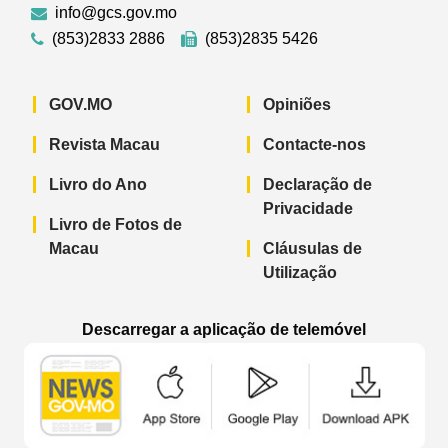
info@gcs.gov.mo
(853)2833 2886
(853)2835 5426
GOV.MO
Opiniões
Revista Macau
Contacte-nos
Livro do Ano
Declaração de
Privacidade
Livro de Fotos de
Macau
Cláusulas de
Utilização
Descarregar a aplicação de telemóvel
Aplicação de telemóvel “Notícias do G
Aplicação de telemóvel “
Aplicação 