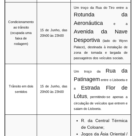
Um troço da Rua do Tiro entre a
Rotunda da
Condicionamento
Aer
onáutic
a
e a
ao trânsito
15 de Junho, das
Avenida da Nave
(ocupada uma
20h00 às 23h00
faixa de
Desportiva
(lado do Wynn
rodagem)
Palace), destinada à instalação de
zona de tomada e largada de
passageiros dos veículos sociais.
Rua da
Um troço da
Patinagem
entre o Lisboeta e
Trânsito em dois
15 de Junho, das
Estrada Flor de
a
sentidos
20h00 às 23h00
Lótus
, permitindo-se apenas a
circulação de veículos que entrem e
saiam do Lisboeta.
R. da Central Térmica
de Coloane;
Jogos da Ásia Oriental /