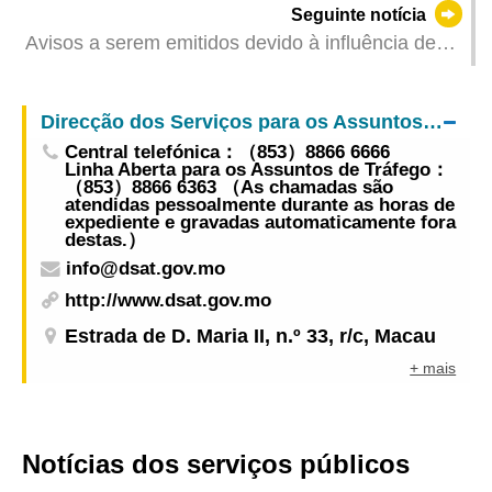
Seguinte notícia
empresariais internacionais reunidos para
Avisos a serem emitidos devido à influência de
promover a interconectividade de infra-estruturas
"Wutip" (Actualizado: 2025-06-12 18:00)
Direcção dos Serviços para os Assuntos de Tráfego
Central telefónica：（853）8866 6666
Linha Aberta para os Assuntos de Tráfego：
（853）8866 6363 （As chamadas são
atendidas pessoalmente durante as horas de
expediente e gravadas automaticamente fora
destas.）
info@dsat.gov.mo
http://www.dsat.gov.mo
Estrada de D. Maria II, n.º 33, r/c, Macau
+ mais
Notícias dos serviços públicos