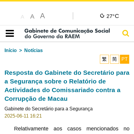
A
C
A
27°
A
Pesq
Índice
Início
Notícias
繁
简
PT
Resposta do Gabinete do Secretário para
a Segurança sobre o Relatório de
Actividades do Comissariado contra a
Corrupção de Macau
Gabinete do Secretário para a Segurança
2025-06-11 16:21
Relativamente aos casos mencionados no