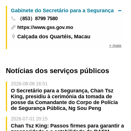
Contra a Corrupção sobre os actos do pessoal
Gabinete do Secretário para a Segurança
destes Serviços que violem a Lei e a disciplina
（853）8799 7580
https://www.gss.gov.mo
Calçada dos Quartéis, Macau
+ mais
Notícias dos serviços públicos
2026-08-06 16:51
O Secretário para a Segurança, Chan Tsz
King, presidiu à cerimónia da tomada de
posse da Comandante do Corpo de Polícia
de Segurança Pública, Ng Sou Peng
2026-07-01 20:15
Chan Tsz King: Passos firmes para garantir a