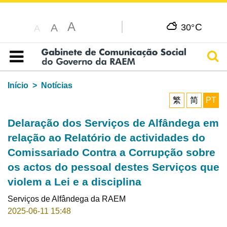
A
C
A
30°
A
Pesq
Índice
Início
Notícias
繁
简
PT
Delaração dos Serviços de Alfândega em
relação ao Relatório de actividades do
Comissariado Contra a Corrupção sobre
os actos do pessoal destes Serviços que
violem a Lei e a disciplina
Serviços de Alfândega da RAEM
2025-06-11 15:48