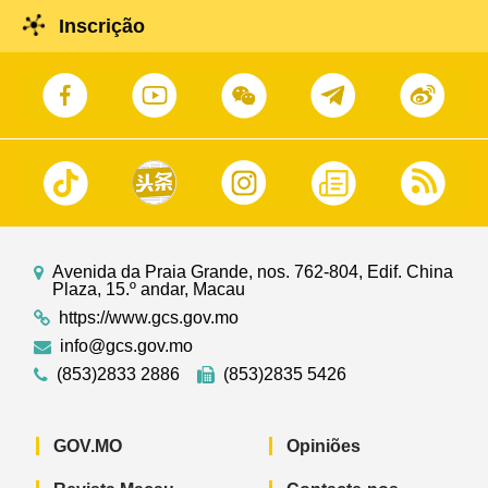
Inscrição
Avenida da Praia Grande, nos. 762-804, Edif. China
Plaza, 15.º andar, Macau
https://www.gcs.gov.mo
info@gcs.gov.mo
(853)2833 2886
(853)2835 5426
GOV.MO
Opiniões