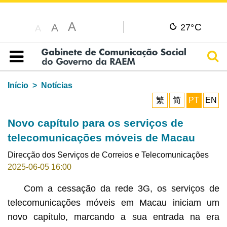
A
C
A
27°
A
Pesq
Índice
Início
Notícias
繁
简
PT
EN
Novo capítulo para os serviços de
telecomunicações móveis de Macau
Direcção dos Serviços de Correios e Telecomunicações
2025-06-05 16:00
Com a cessação da rede 3G, os serviços de
telecomunicações móveis em Macau iniciam um
novo capítulo, marcando a sua entrada na era