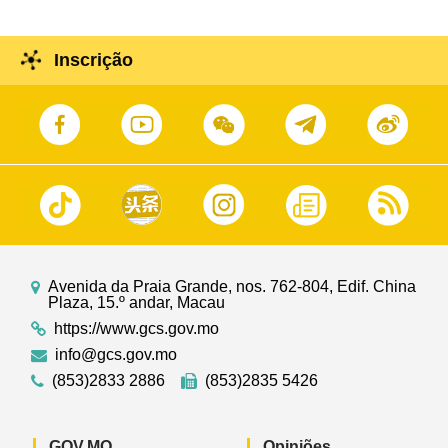
Inscrição
Avenida da Praia Grande, nos. 762-804, Edif. China
Plaza, 15.º andar, Macau
https://www.gcs.gov.mo
info@gcs.gov.mo
(853)2833 2886
(853)2835 5426
GOV.MO
Opiniões