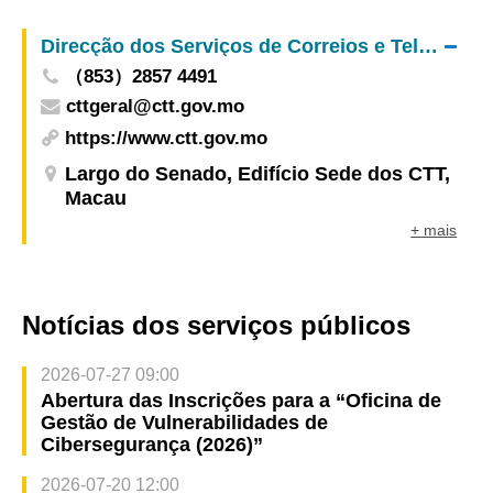
de Mamografia
Direcção dos Serviços de Correios e Telecomunicações
（853）2857 4491
cttgeral@ctt.gov.mo
https://www.ctt.gov.mo
Largo do Senado, Edifício Sede dos CTT,
Macau
+ mais
Notícias dos serviços públicos
2026-07-27 09:00
Abertura das Inscrições para a “Oficina de
Gestão de Vulnerabilidades de
Cibersegurança (2026)”
2026-07-20 12:00