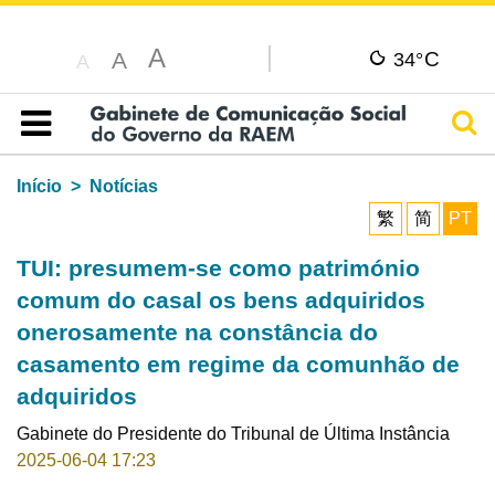
A
C
A
34°
A
Pesq
Índice
Início
Notícias
繁
简
PT
TUI: presumem-se como património
comum do casal os bens adquiridos
onerosamente na constância do
casamento em regime da comunhão de
adquiridos
Gabinete do Presidente do Tribunal de Última Instância
2025-06-04 17:23