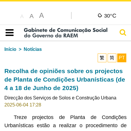
A
C
A
30°
A
Pesq
Índice
Início
Notícias
繁
简
PT
Recolha de opiniões sobre os projectos
de Planta de Condições Urbanísticas (de
4 a 18 de Junho de 2025)
Direcção dos Serviços de Solos e Construção Urbana
2025-06-04 17:28
Treze projectos de Planta de Condições
Urbanísticas estão a realizar o procedimento de