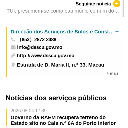
Seguinte notícia
TUI: presumem-se como património comum do
casal os bens adquiridos onerosamente na
constância do casamento em regime da
Direcção dos Serviços de Solos e Construção Urbana
comunhão de adquiridos
（853）2872 2488
info@dsscu.gov.mo
http://www.dsscu.gov.mo
Estrada de D. Maria II, n.º 33, Macau
+ mais
Notícias dos serviços públicos
2026-08-04 17:39
Governo da RAEM recupera terreno do
Estado sito no Cais n.º 6A do Porto Interior