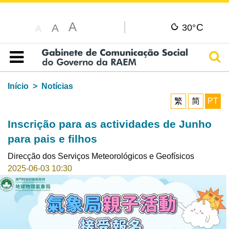
A
C
A
30°
A
Pesq
Índice
Início
Notícias
繁
简
PT
Inscrição para as actividades de Junho
para pais e filhos
Direcção dos Serviços Meteorológicos e Geofísicos
2025-06-03 10:30