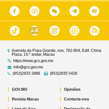
Avenida da Praia Grande, nos. 762-804, Edif. China
Plaza, 15.º andar, Macau
https://www.gcs.gov.mo
info@gcs.gov.mo
(853)2833 2886
(853)2835 5426
GOV.MO
Opiniões
Revista Macau
Contacte-nos
Livro do Ano
Declaração de