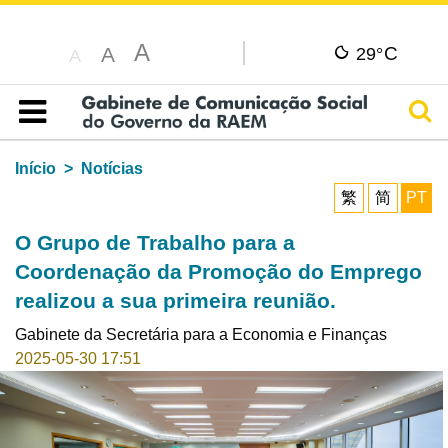
A
C
A
29°
A
Pesq
Índice
Início
Notícias
繁
简
PT
O Grupo de Trabalho para a
Coordenação da Promoção do Emprego
realizou a sua primeira reunião.
Gabinete da Secretária para a Economia e Finanças
2025-05-30 17:51