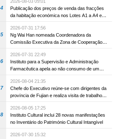
2026-08-03 09:01
envidam esforços para assegurar a saúde dos
4
Publicação dos preços de venda das fracções
bebés e crianças, assim como a segurança
da habitação económica nos Lotes A1 a A4 e
alimentar
A12 da Zona A dos Novos Aterros
2026-07-31 17:56
5
Ng Wai Han nomeada Coordenadora da
Comissão Executiva da Zona de Cooperação
Aprofundada entre Guangdong e Macau em
2026-07-31 22:49
Hengqin
6
Instituto para a Supervisão e Administração
Farmacêutica apela ao não consumo de um
produto com substâncias medicamentosas
2026-08-04 21:35
ocidentais
7
Chefe do Executivo reúne-se com dirigentes da
província de Fujian e realiza visita de trabalho
em Fuzhou
2026-08-05 17:25
8
Instituto Cultural inclui 28 novas manifestações
no Inventário do Património Cultural Intangível
2026-07-30 15:32