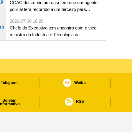
9
CCAC descobriu um caso em que um agente
policial terá recorrido a um terceiro para
assumir por si a culpa na sequência de uma
2026-07-30 18:20
infracção rodoviária
10
Chefe do Executivo tem encontro com o vice-
ministro da Indústria e Tecnologia da
Informação
Telegram
Weibo
Boletim
RSS
informativo