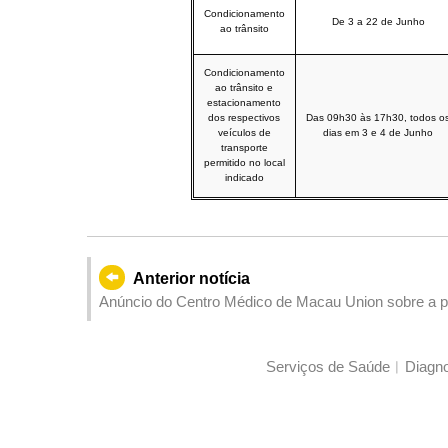
Condicionamento
De 3 a 22 de Junho
ao trânsito
Condicionamento
ao trânsito e
estacionamento
dos respectivos
Das 09h30 às 17h30, todos o
veículos de
dias em 3 e 4 de Junho
transporte
permitido no local
indicado
Anterior notícia
Anúncio do Centro Médico de Macau Union sobre a p
feriados do Festival de Barco Dragão (Tung Ng)
Serviços de Saúde︳Diagnos