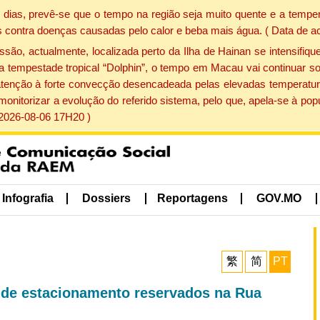
dias, prevê-se que o tempo na região seja muito quente e a temper
 contra doenças causadas pelo calor e beba mais água. ( Data de a
, actualmente, localizada perto da Ilha de Hainan se intensifique
a tempestade tropical “Dolphin”, o tempo em Macau vai continuar so
atenção à forte convecção desencadeada pelas elevadas temperatur
 monitorizar a evolução do referido sistema, pelo que, apela-se à 
 2026-08-06 17H20 )
Infografia
Dossiers
Reportagens
GOV.MO
繁
简
PT
 de estacionamento reservados na Rua