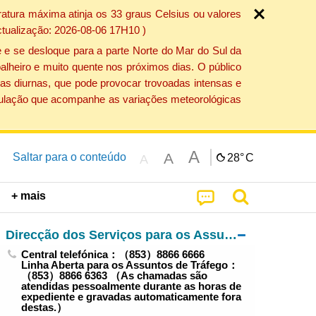
atura máxima atinja os 33 graus Celsius ou valores
ctualização: 2026-08-06 17H10 )
 e se desloque para a parte Norte do Mar do Sul da
alheiro e muito quente nos próximos dias. O público
as diurnas, que pode provocar trovoadas intensas e
população que acompanhe as variações meteorológicas
A
A
Saltar para o conteúdo
28°
C
A
+ mais
Direcção dos Serviços para os Assuntos de Tráfego
Central telefónica：（853）8866 6666
Linha Aberta para os Assuntos de Tráfego：
（853）8866 6363 （As chamadas são
atendidas pessoalmente durante as horas de
expediente e gravadas automaticamente fora
destas.）