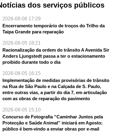
Notícias dos serviços públicos
2026-08-06 17:29
Encerramento temporário de troços do Trilho da
Taipa Grande para reparação
2026-08-05 18:21
Racionalização da ordem do trânsito A Avenida Sir
Anders Ljungstedt passa a ter o estacionamento
proibido durante todo o dia
2026-08-05 16:15
Implementação de medidas provisórias de trânsito
na Rua de São Paulo e na Calçada de S. Paulo,
entre outras vias, a partir do dia 7, em articulação
com as obras de reparação do pavimento
2026-08-05 15:10
Concurso de Fotografia “Caminhar Juntos pela
Protecção e Saúde Animal” iniciará em Agosto;
público é bem-vindo a enviar obras por e-mail