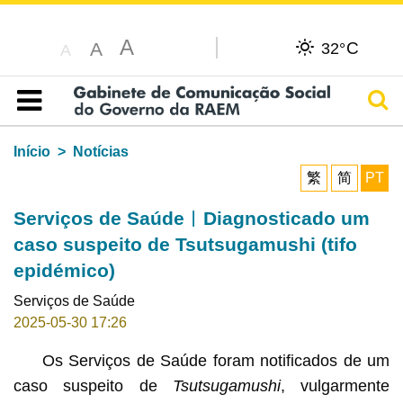
A
C
A
32°
A
Pesq
Índice
Início
Notícias
繁
简
PT
Serviços de Saúde︳Diagnosticado um
caso suspeito de Tsutsugamushi (tifo
epidémico)
Serviços de Saúde
2025-05-30 17:26
Os Serviços de Saúde foram notificados de um
caso suspeito de
Tsutsugamushi
, vulgarmente