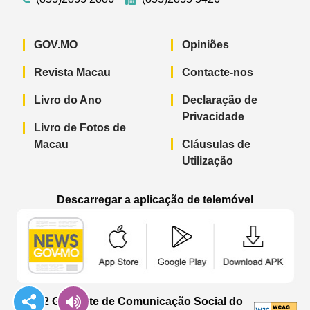
GOV.MO
Opiniões
Revista Macau
Contacte-nos
Livro do Ano
Declaração de
Privacidade
Livro de Fotos de
Macau
Cláusulas de
Utilização
Descarregar a aplicação de telemóvel
Aplicação de telemóvel “Notícias do G
Aplicação de telemóvel “
Aplicação 
© 2022 Gabinete de Comunicação Social do