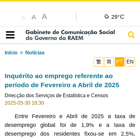
A
C
A
29°
A
Pesq
Índice
Início
Notícias
繁
简
PT
EN
Inquérito ao emprego referente ao
período de Fevereiro a Abril de 2025
Direcção dos Serviços de Estatística e Censos
2025-05-30 18:30
Entre Fevereiro e Abril de 2025 a taxa de
desemprego global foi de 1,9% e a taxa de
desemprego dos residentes fixou-se em 2,5%,