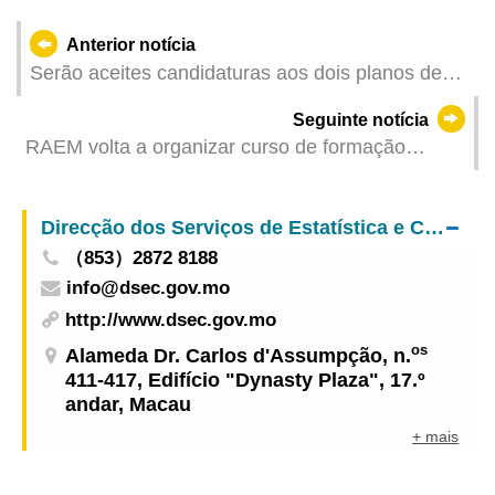
Anterior notícia
Serão aceites candidaturas aos dois planos de
apoio financeiro do Fundo de Desenvolvimento
Seguinte notícia
da Cultura
RAEM volta a organizar curso de formação
profissional de organizações internacionais
contra o branqueamento de capitais
Direcção dos Serviços de Estatística e Censos
（853）2872 8188
info@dsec.gov.mo
http://www.dsec.gov.mo
os
Alameda Dr. Carlos d'Assumpção, n.
411-417, Edifício "Dynasty Plaza", 17.º
andar, Macau
+ mais