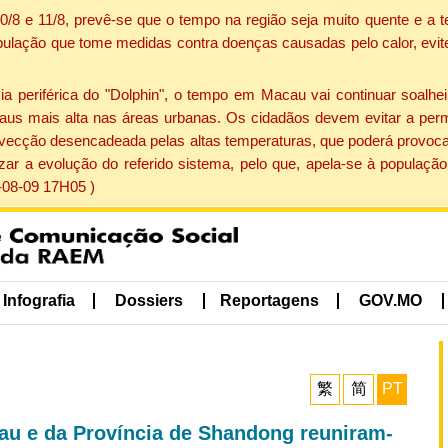
 10/8 e 11/8, prevê-se que o tempo na região seja muito quente e 
pulação que tome medidas contra doenças causadas pelo calor, evite 
periférica do "Dolphin", o tempo em Macau vai continuar soalheir
aus mais alta nas áreas urbanas. Os cidadãos devem evitar a perm
vecção desencadeada pelas altas temperaturas, que poderá provocar
izar a evolução do referido sistema, pelo que, apela-se à popula
-08-09 17H05 )
Infografia
Dossiers
Reportagens
GOV.MO
繁
简
PT
au e da Província de Shandong reuniram-