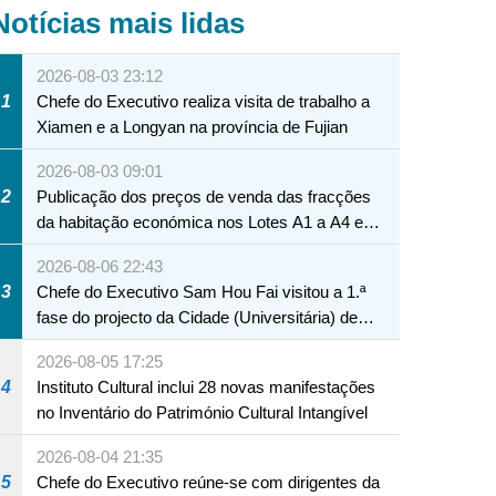
Notícias mais lidas
2026-08-03 23:12
1
Chefe do Executivo realiza visita de trabalho a
Xiamen e a Longyan na província de Fujian
2026-08-03 09:01
2
Publicação dos preços de venda das fracções
da habitação económica nos Lotes A1 a A4 e
A12 da Zona A dos Novos Aterros
2026-08-06 22:43
3
Chefe do Executivo Sam Hou Fai visitou a 1.ª
fase do projecto da Cidade (Universitária) de
Educação Internacional de Macau e Hengqin
2026-08-05 17:25
4
Instituto Cultural inclui 28 novas manifestações
no Inventário do Património Cultural Intangível
2026-08-04 21:35
5
Chefe do Executivo reúne-se com dirigentes da