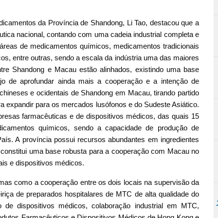
edicamentos da Província de Shandong, Li Tao, destacou que a
utica nacional, contando com uma cadeia industrial completa e
 áreas de medicamentos químicos, medicamentos tradicionais
os, entre outras, sendo a escala da indústria uma das maiores
ntre Shandong e Macau estão alinhados, existindo uma base
ejo de aprofundar ainda mais a cooperação e a intenção de
hineses e ocidentais de Shandong em Macau, tirando partido
ra expandir para os mercados lusófonos e do Sudeste Asiático.
esas farmacêuticas e de dispositivos médicos, das quais 15
icamentos químicos, sendo a capacidade de produção de
s. A província possui recursos abundantes em ingredientes
 constitui uma base robusta para a cooperação com Macau no
s e dispositivos médicos.
emas como a cooperação entre os dois locais na supervisão da
iriça de preparados hospitalares de MTC de alta qualidade do
ão de dispositivos médicos, colaboração industrial em MTC,
rodutos Farmacêuticos e Dispositivos Médicos de Hong Kong e