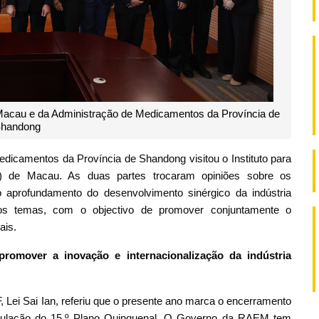
 Macau e da Administração de Medicamentos da Província de
handong
dicamentos da Província de Shandong visitou o Instituto para
F) de Macau. As duas partes trocaram opiniões sobre os
 aprofundamento do desenvolvimento sinérgico da indústria
ros temas, com o objectivo de promover conjuntamente o
ais.
omover a inovação e internacionalização da indústria
F, Lei Sai Ian, referiu que o presente ano marca o encerramento
ormulação do 15.º Plano Quinquenal. O Governo da RAEM tem