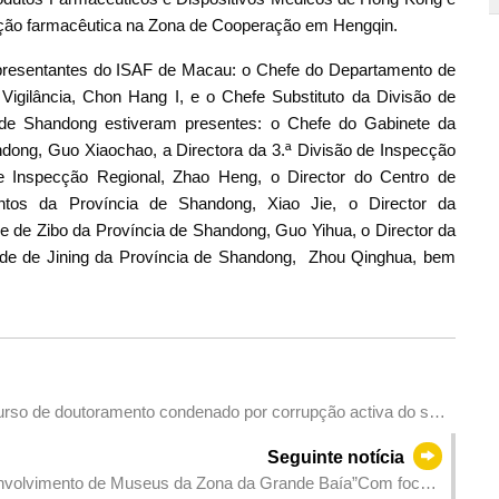
ção farmacêutica na Zona de Cooperação em Hengqin.
epresentantes do ISAF de Macau: o Chefe do Departamento de
Vigilância, Chon Hang I, e o Chefe Substituto da Divisão de
e de Shandong estiveram presentes: o Chefe do Gabinete da
ong, Guo Xiaochao, a Directora da 3.ª Divisão de Inspecção
de Inspecção Regional, Zhao Heng, o Director do Centro de
tos da Província de Shandong, Xiao Jie, o Director da
 de Zibo da Província de Shandong, Guo Yihua, o Director da
de de Jining da Província de Shandong, Zhou Qinghua, bem
 curso de doutoramento condenado por corrupção activa do seu
Seguinte notícia
envolvimento de Museus da Zona da Grande Baía”Com foco