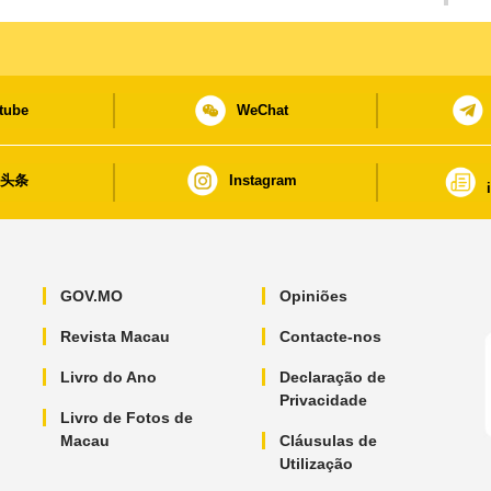
Grande Baía humanista
tube
WeChat
日头条
Instagram
GOV.MO
Opiniões
Revista Macau
Contacte-nos
Livro do Ano
Declaração de
Privacidade
Livro de Fotos de
Macau
Cláusulas de
Utilização