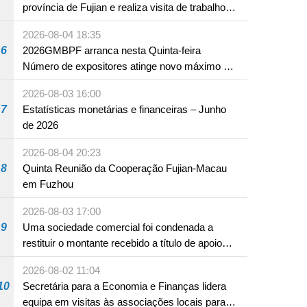
província de Fujian e realiza visita de trabalho
em Fuzhou
2026-08-04 18:35
6
2026GMBPF arranca nesta Quinta-feira
Número de expositores atinge novo máximo em
18 anos
2026-08-03 16:00
7
Estatísticas monetárias e financeiras – Junho
de 2026
2026-08-04 20:23
8
Quinta Reunião da Cooperação Fujian-Macau
em Fuzhou
2026-08-03 17:00
9
Uma sociedade comercial foi condenada a
restituir o montante recebido a título de apoio
pecuniário para combater a epidemia de 2022,
2026-08-02 11:04
por não ter sido provado que reunia os
10
Secretária para a Economia e Finanças lidera
requisitos para a sua atribuição
equipa em visitas às associações locais para