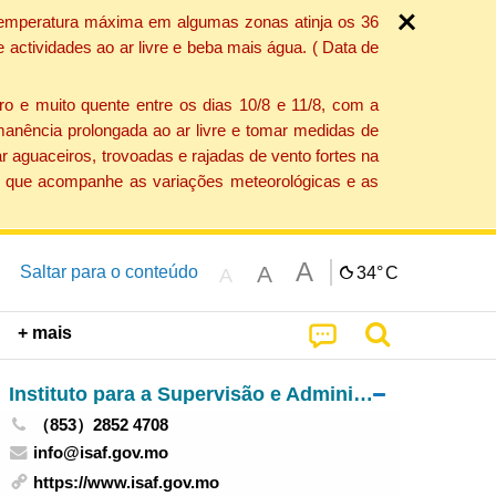
a temperatura máxima em algumas zonas atinja os 36
actividades ao ar livre e beba mais água. ( Data de
o e muito quente entre os dias 10/8 e 11/8, com a
anência prolongada ao ar livre e tomar medidas de
 aguaceiros, trovoadas e rajadas de vento fortes na
ção que acompanhe as variações meteorológicas e as
A
A
Saltar para o conteúdo
34°
C
A
+ mais
Instituto para a Supervisão e Administração Farmacêutica
（853）2852 4708
info@isaf.gov.mo
https://www.isaf.gov.mo