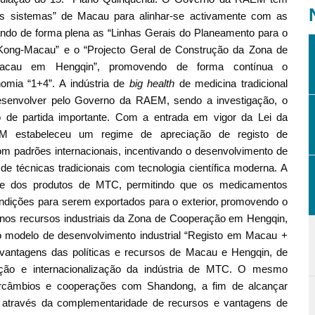
ois sistemas” de Macau para alinhar-se activamente com as
ando de forma plena as “Linhas Gerais do Planeamento para o
ong-Macau” e o “Projecto Geral de Construção da Zona de
acau em Hengqin”, promovendo de forma contínua o
omia “1+4”. A indústria de
big health
de medicina tradicional
desenvolver pelo Governo da RAEM, sendo a investigação, o
de partida importante. Com a entrada em vigor da Lei da
EM estabeleceu um regime de apreciação de registo de
om padrões internacionais, incentivando o desenvolvimento de
 técnicas tradicionais com tecnologia científica moderna. A
ade dos produtos de MTC, permitindo que os medicamentos
ndições para serem exportados para o exterior, promovendo o
 nos recursos industriais da Zona de Cooperação em Hengqin,
modelo de desenvolvimento industrial “Registo em Macau +
vantagens das políticas e recursos de Macau e Hengqin, de
ção e internacionalização da indústria de MTC. O mesmo
tercâmbios e cooperações com Shandong, a fim de alcançar
 através da complementaridade de recursos e vantagens de