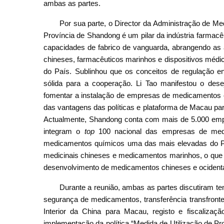
ambas as partes.
Por sua parte, o Director da Administração de M
Província de Shandong é um pilar da indústria farmacê
capacidades de fabrico de vanguarda, abrangendo as
chineses, farmacêuticos marinhos e dispositivos médic
do País. Sublinhou que os conceitos de regulação e
sólida para a cooperação. Li Tao manifestou o des
fomentar a instalação de empresas de medicamentos c
das vantagens das políticas e plataforma de Macau pa
Actualmente, Shandong conta com mais de 5.000 empr
integram o
top
100 nacional das empresas de med
medicamentos químicos uma das mais elevadas do Paí
medicinais chineses e medicamentos marinhos, o que
desenvolvimento de medicamentos chineses e ocidentai
Durante a reunião, ambas as partes discutiram t
segurança de medicamentos, transferência transfronte
Interior da China para Macau, registo e fiscalizaç
implementação da política “Medida de Utilização de P