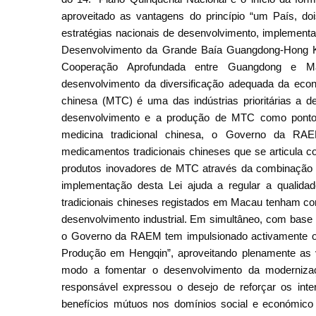
aproveitado as vantagens do princípio “um País, d
estratégias nacionais de desenvolvimento, implement
Desenvolvimento da Grande Baía Guangdong-Hong K
Cooperação Aprofundada entre Guangdong e M
desenvolvimento da diversificação adequada da econ
chinesa (MTC) é uma das indústrias prioritárias a 
desenvolvimento e a produção de MTC como ponto 
medicina tradicional chinesa, o Governo da RA
medicamentos tradicionais chineses que se articula c
produtos inovadores de MTC através da combinação de
implementação desta Lei ajuda a regular a qualid
tradicionais chineses registados em Macau tenham co
desenvolvimento industrial. Em simultâneo, com base
o Governo da RAEM tem impulsionado activamente o 
Produção em Hengqin”, aproveitando plenamente as 
modo a fomentar o desenvolvimento da moderniza
responsável expressou o desejo de reforçar os in
benefícios mútuos nos domínios social e económico