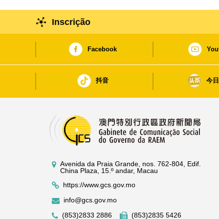
no futuro dos museus para a construção da Zona da 
Inscrição
Facebook
You
抖音
今
Avenida da Praia Grande, nos. 762-804, Edif.
China Plaza, 15.º andar, Macau
https://www.gcs.gov.mo
info@gcs.gov.mo
(853)2833 2886
(853)2835 5426