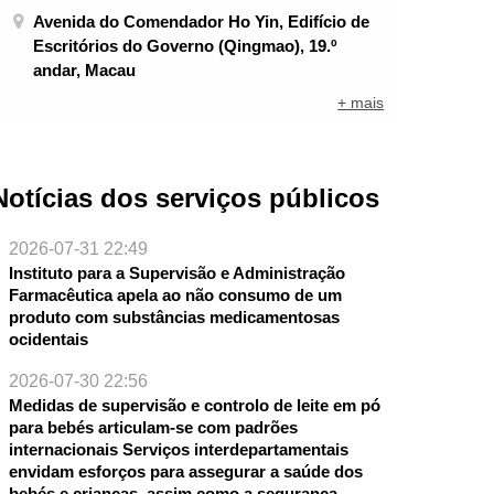
Avenida do Comendador Ho Yin, Edifício de
Escritórios do Governo (Qingmao), 19.º
andar, Macau
+ mais
Notícias dos serviços públicos
2026-07-31 22:49
Instituto para a Supervisão e Administração
Farmacêutica apela ao não consumo de um
produto com substâncias medicamentosas
ocidentais
2026-07-30 22:56
Medidas de supervisão e controlo de leite em pó
para bebés articulam-se com padrões
internacionais Serviços interdepartamentais
envidam esforços para assegurar a saúde dos
bebés e crianças, assim como a segurança