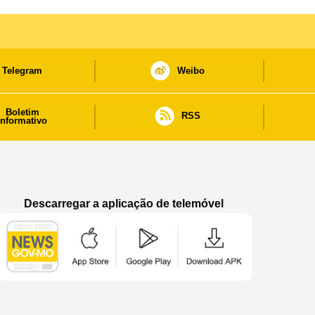
Telegram
Weibo
Boletim
RSS
informativo
Descarregar a aplicação de telemóvel
Aplicação de telemóvel “Notícias do Governo
Aplicação de telemóvel “Notícia
Aplicação de telem