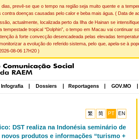
dias, prevê-se que o tempo na região seja muito quente e a temper
 contra doenças causadas pelo calor e beba mais água. ( Data de a
, actualmente, localizada perto da Ilha de Hainan se intensifique
a tempestade tropical “Dolphin”, o tempo em Macau vai continuar so
atenção à forte convecção desencadeada pelas elevadas temperatur
 monitorizar a evolução do referido sistema, pelo que, apela-se à 
 2026-08-06 17H20 )
Infografia
Dossiers
Reportagens
GOV.MO
繁
简
PT
EN
co: DST realiza na Indonésia seminário de
 novos produtos e informações “turismo +