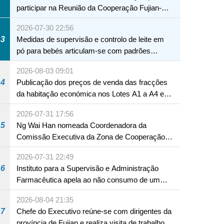
participar na Reunião da Cooperação Fujian-
Macau
2026-07-30 22:56
3
Medidas de supervisão e controlo de leite em
pó para bebés articulam-se com padrões
internacionais Serviços interdepartamentais
2026-08-03 09:01
envidam esforços para assegurar a saúde dos
4
Publicação dos preços de venda das fracções
bebés e crianças, assim como a segurança
da habitação económica nos Lotes A1 a A4 e
alimentar
A12 da Zona A dos Novos Aterros
2026-07-31 17:56
5
Ng Wai Han nomeada Coordenadora da
Comissão Executiva da Zona de Cooperação
Aprofundada entre Guangdong e Macau em
2026-07-31 22:49
Hengqin
6
Instituto para a Supervisão e Administração
Farmacêutica apela ao não consumo de um
produto com substâncias medicamentosas
2026-08-04 21:35
ocidentais
7
Chefe do Executivo reúne-se com dirigentes da
província de Fujian e realiza visita de trabalho