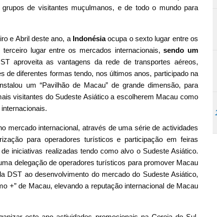
 grupos de visitantes muçulmanos, e de todo o mundo para
ro e Abril deste ano, a
Indonésia
ocupa o sexto lugar entre os
terceiro lugar entre os mercados internacionais,
sendo um
ST aproveita as vantagens da rede de transportes aéreos,
s de diferentes formas tendo, nos últimos anos, participado na
 instalou um “Pavilhão de Macau” de grande dimensão, para
 mais visitantes do Sudeste Asiático a escolherem Macau como
 internacionais.
o mercado internacional, através de uma série de actividades
arização para operadores turísticos e participação em feiras
 de iniciativas realizadas tendo como alvo o Sudeste Asiático.
 uma delegação de operadores turísticos para promover Macau
ela DST ao desenvolvimento do mercado do Sudeste Asiático,
o +” de Macau, elevando a reputação internacional de Macau
anizar este ano actividades promocionais na Coreia do Sul,