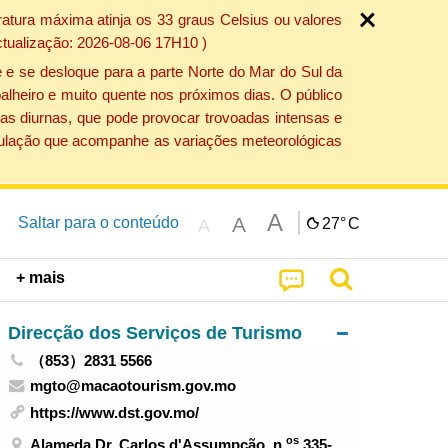
atura máxima atinja os 33 graus Celsius ou valores
ctualização: 2026-08-06 17H10 )
 e se desloque para a parte Norte do Mar do Sul da
alheiro e muito quente nos próximos dias. O público
as diurnas, que pode provocar trovoadas intensas e
população que acompanhe as variações meteorológicas
A
A
Saltar para o conteúdo
27°
C
A
+ mais
Direcção dos Serviços de Turismo
（853）2831 5566
mgto@macaotourism.gov.mo
https://www.dst.gov.mo/
os
Alameda Dr. Carlos d'Assumpção, n.
335-