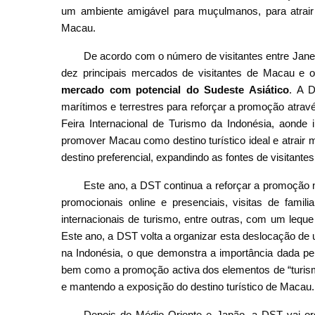
um ambiente amigável para muçulmanos, para atrair
Macau.
De acordo com o número de visitantes entre Janei
dez principais mercados de visitantes de Macau e o 
mercado com potencial do Sudeste Asiático
. A D
marítimos e terrestres para reforçar a promoção atravé
Feira Internacional de Turismo da Indonésia, aonde
promover Macau como destino turístico ideal e atrair
destino preferencial, expandindo as fontes de visitantes
Este ano, a DST continua a reforçar a promoção n
promocionais online e presenciais, visitas de famili
internacionais de turismo, entre outras, com um leque
Este ano, a DST volta a organizar esta deslocação de
na Indonésia, o que demonstra a importância dada p
bem como a promoção activa dos elementos de “turism
e mantendo a exposição do destino turístico de Macau.
Depois do Médio Oriente e Japão, a DST vai org