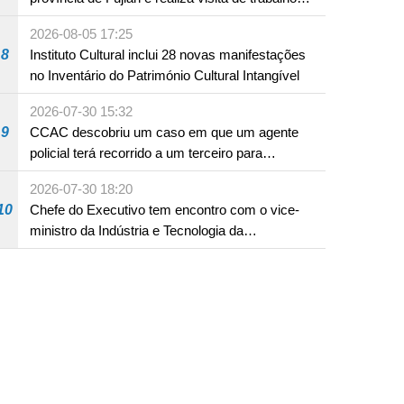
em Fuzhou
2026-08-05 17:25
8
Instituto Cultural inclui 28 novas manifestações
no Inventário do Património Cultural Intangível
2026-07-30 15:32
9
CCAC descobriu um caso em que um agente
policial terá recorrido a um terceiro para
assumir por si a culpa na sequência de uma
2026-07-30 18:20
infracção rodoviária
10
Chefe do Executivo tem encontro com o vice-
ministro da Indústria e Tecnologia da
Informação