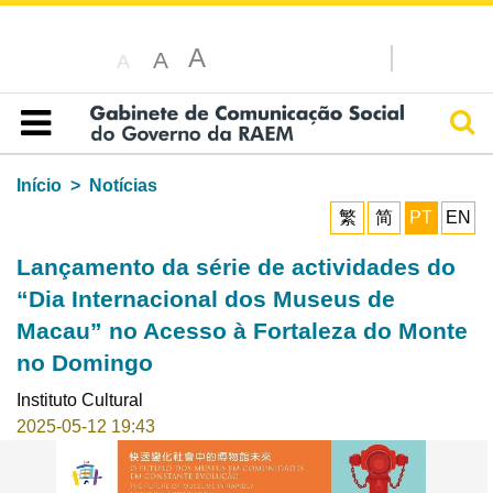
A
A
A
Pesq
Índice
Início
Notícias
繁
简
PT
EN
Lançamento da série de actividades do
“Dia Internacional dos Museus de
Macau” no Acesso à Fortaleza do Monte
no Domingo
Instituto Cultural
2025-05-12 19:43