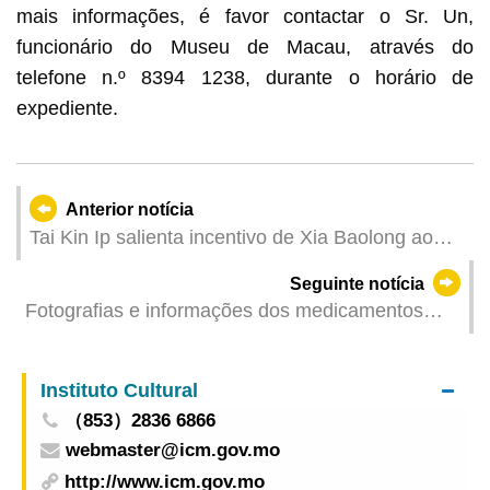
mais informações, é favor contactar o Sr. Un,
funcionário do Museu de Macau, através do
telefone n.º 8394 1238, durante o horário de
expediente.
Anterior notícia
Tai Kin Ip salienta incentivo de Xia Baolong ao
sector industrial e comercial de Macau para
Seguinte notícia
potenciar vantagens, ter uma confiança firme e
Fotografias e informações dos medicamentos
continuar a contribuir no desenvolvimento
prescritos pelos Serviços de Saúde podem ser
nacional
consultadas na Conta Única de Macau
Instituto Cultural
（853）2836 6866
webmaster@icm.gov.mo
http://www.icm.gov.mo