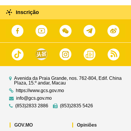
Inscrição
Avenida da Praia Grande, nos. 762-804, Edif. China
Plaza, 15.º andar, Macau
https://www.gcs.gov.mo
info@gcs.gov.mo
(853)2833 2886
(853)2835 5426
GOV.MO
Opiniões