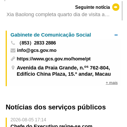
sobre a gestão de segurança na construção civil
Seguinte notícia
de 2025
Xia Baolong completa quarto dia de visita a
Macau
Gabinete de Comunicação Social
（853）2833 2886
info@gcs.gov.mo
https://www.gcs.gov.mo/home/pt
os
Avenida da Praia Grande, n.
762-804,
Edifício China Plaza, 15.º andar, Macau
+ mais
Notícias dos serviços públicos
2026-08-05 17:14
Chefe do Executivo reúne-se com