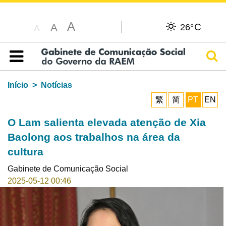
A
C
A
26°
A
Pesq
Índice
Início
Notícias
繁
简
PT
EN
O Lam salienta elevada atenção de Xia
Baolong aos trabalhos na área da
cultura
Gabinete de Comunicação Social
2025-05-12 00:46