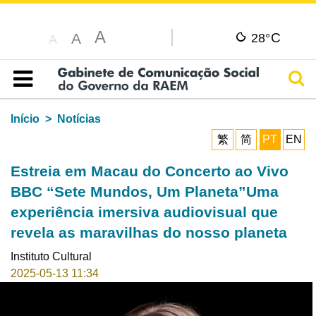
A
C
A
28°
A
Pesq
Índice
Início
Notícias
繁
简
PT
EN
Estreia em Macau do Concerto ao Vivo
BBC “Sete Mundos, Um Planeta”Uma
experiência imersiva audiovisual que
revela as maravilhas do nosso planeta
Instituto Cultural
2025-05-13 11:34