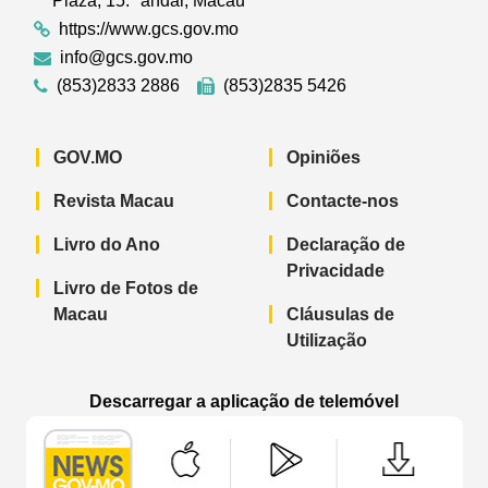
Plaza, 15.º andar, Macau
https://www.gcs.gov.mo
info@gcs.gov.mo
(853)2833 2886
(853)2835 5426
GOV.MO
Opiniões
Revista Macau
Contacte-nos
Livro do Ano
Declaração de
Privacidade
Livro de Fotos de
Macau
Cláusulas de
Utilização
Descarregar a aplicação de telemóvel
Aplicação de telemóvel “Notícias do G
Aplicação de telemóvel “
Aplicação 