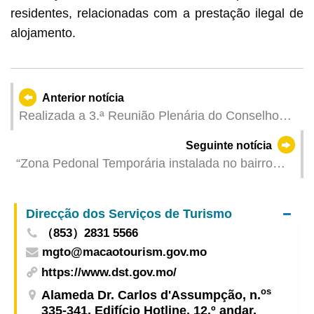
residentes, relacionadas com a prestação ilegal de
alojamento.
Anterior notícia
Realizada a 3.ª Reunião Plenária do Conselho
para a Renovação Urbana do ano corrente
Seguinte notícia
“Zona Pedonal Temporária instalada no bairro
antigo da Taipa durante os feriados do Dia do
Trabalhador” concluída com sucesso
Direcção dos Serviços de Turismo
（853）2831 5566
mgto@macaotourism.gov.mo
https://www.dst.gov.mo/
os
Alameda Dr. Carlos d'Assumpção, n.
335-341, Edifício Hotline, 12.º andar,