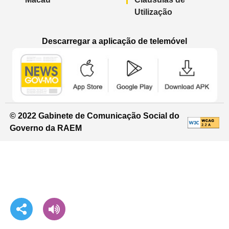
Utilização
Descarregar a aplicação de telemóvel
Aplicação de telemóvel “Notícias do G
Aplicação de telemóvel “
Aplicação 
© 2022 Gabinete de Comunicação Social do
Governo da RAEM