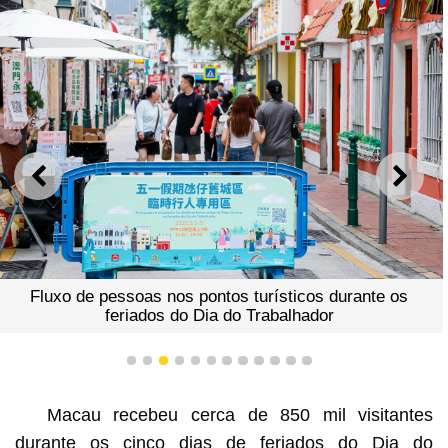
ANTERIOR
SEGU
Fluxo de pessoas nos pontos turísticos durante os
feriados do Dia do Trabalhador
1
2
3
4
5
6
7
8
9
10
11
12
Macau recebeu cerca de 850 mil visitantes
durante os cinco dias de feriados do Dia do