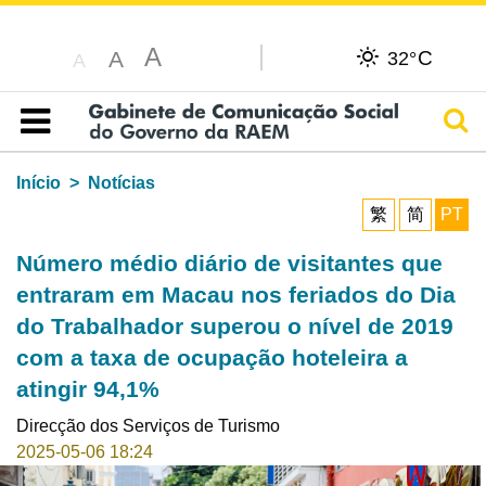
A
C
A
32°
A
Pesq
Índice
Início
Notícias
繁
简
PT
Número médio diário de visitantes que
entraram em Macau nos feriados do Dia
do Trabalhador superou o nível de 2019
com a taxa de ocupação hoteleira a
atingir 94,1%
Direcção dos Serviços de Turismo
2025-05-06 18:24