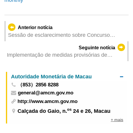
Anterior notícia
Sessão de esclarecimento sobre Concurso
Público para Bancas no Mercado da Taipa contou
Seguinte notícia
com cerca de 700 participantes, e foi instalado
Implementação de medidas provisórias de
balcão de consulta dentro mercado
trânsito na via de acesso A1 e na Avenida da
Ponte Macau em articulação com a execução da
Autoridade Monetária de Macau
obra de construção de viaduto
（853）2856 8288
general@amcm.gov.mo
http://www.amcm.gov.mo
os
Calçada do Gaio, n.
24 e 26, Macau
+ mais