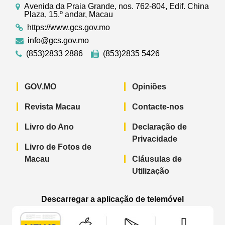
Avenida da Praia Grande, nos. 762-804, Edif. China
Plaza, 15.º andar, Macau
https://www.gcs.gov.mo
info@gcs.gov.mo
(853)2833 2886
(853)2835 5426
GOV.MO
Opiniões
Revista Macau
Contacte-nos
Livro do Ano
Declaração de
Privacidade
Livro de Fotos de
Macau
Cláusulas de
Utilização
Descarregar a aplicação de telemóvel
Aplicação de telemóvel “Notícias do G
Aplicação de telemóvel “
Aplicação 