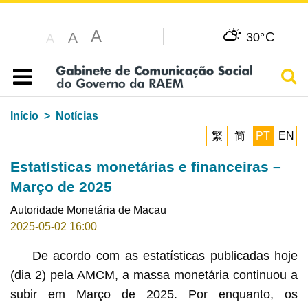
A
C
A
30°
A
Pesq
Índice
Início
Notícias
繁
简
PT
EN
Estatísticas monetárias e financeiras –
Março de 2025
Autoridade Monetária de Macau
2025-05-02 16:00
De acordo com as estatísticas publicadas hoje
(dia 2) pela AMCM, a massa monetária continuou a
subir em Março de 2025. Por enquanto, os