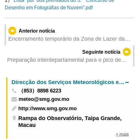
1）
Lista “pdf” dos premiados do 3.º “Concurso de
Desenho em Fotografias de Nuvem”.pdf
Anterior notícia
Encerramento temporário da Zona de Lazer da
Rua Central de T'oi Sán para obras de
Seguinte notícia
optimização pelo IAM
Preparação interdepartamental para o pico de
turistas nos feriados do Dia do Trabalhador
Direcção dos Serviços Meteorológicos e Geofísicos
（853）8898 6223
meteo@smg.gov.mo
http://www.smg.gov.mo
Rampa do Observatório, Taipa Grande,
Macau
+ mais