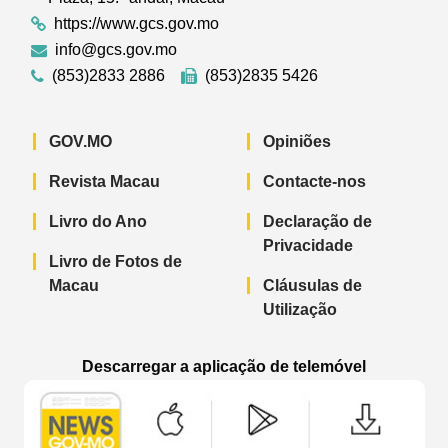
https://www.gcs.gov.mo
info@gcs.gov.mo
(853)2833 2886
(853)2835 5426
GOV.MO
Opiniões
Revista Macau
Contacte-nos
Livro do Ano
Declaração de
Privacidade
Livro de Fotos de
Macau
Cláusulas de
Utilização
Descarregar a aplicação de telemóvel
Aplicação de telemóvel “Notícias do G
Aplicação de telemóvel “
Aplicação 