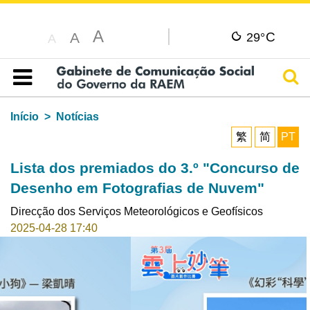
A
C
A
29°
A
Pesq
Índice
Início
Notícias
繁
简
PT
Lista dos premiados do 3.º "Concurso de
Desenho em Fotografias de Nuvem"
Direcção dos Serviços Meteorológicos e Geofísicos
2025-04-28 17:40