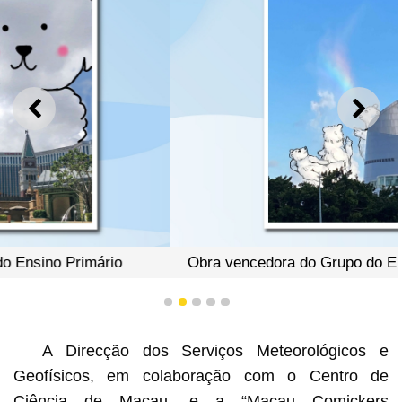
ANTERIOR
SEGU
Obra vencedora do Grupo do Ensino Secundário Geral
1
2
3
4
5
A Direcção dos Serviços Meteorológicos e
Geofísicos, em colaboração com o Centro de
Ciência de Macau, e a “Macau Comickers