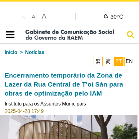
A
C
A
30°
A
Pesq
Índice
Início
Notícias
繁
简
PT
EN
Encerramento temporário da Zona de
Lazer da Rua Central de T'oi Sán para
obras de optimização pelo IAM
Instituto para os Assuntos Municipais
2025-04-28 17:49