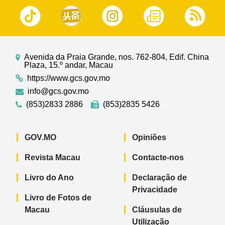
Avenida da Praia Grande, nos. 762-804, Edif. China
Plaza, 15.º andar, Macau
https://www.gcs.gov.mo
info@gcs.gov.mo
(853)2833 2886
(853)2835 5426
GOV.MO
Opiniões
Revista Macau
Contacte-nos
Livro do Ano
Declaração de
Privacidade
Livro de Fotos de
Macau
Cláusulas de
Utilização