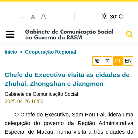
A
C
A
30°
A
Pesq
Índice
Início
Cooperação Regional
繁
简
PT
EN
Chefe do Executivo visita as cidades de
Zhuhai, Zhongshan e Jiangmen
Gabinete de Comunicação Social
2025-04-26 16:00
O Chefe do Executivo, Sam Hou Fai, lidera uma
delegação do governo da Região Administrativa
Especial de Macau, numa visita a três cidades da