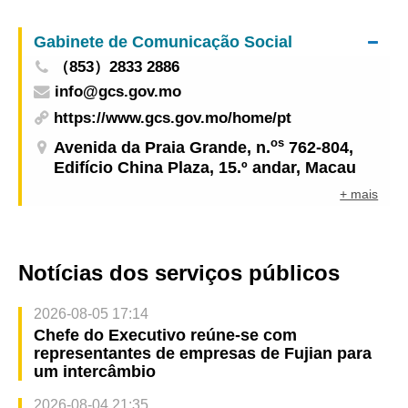
Turismo (Indústria) de Macau e co-organizou a
Gabinete de Comunicação Social
Sessão de Apresentação dos Produtos Turísticos
（853）2833 2886
dos Países de Língua Portuguesa
info@gcs.gov.mo
https://www.gcs.gov.mo/home/pt
os
Avenida da Praia Grande, n.
762-804,
Edifício China Plaza, 15.º andar, Macau
+ mais
Notícias dos serviços públicos
2026-08-05 17:14
Chefe do Executivo reúne-se com
representantes de empresas de Fujian para
um intercâmbio
2026-08-04 21:35