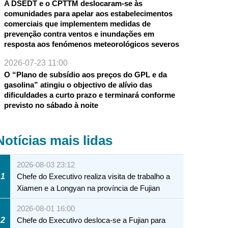
A DSEDT e o CPTTM deslocaram-se às
comunidades para apelar aos estabelecimentos
comerciais que implementem medidas de
prevenção contra ventos e inundações em
resposta aos fenómenos meteorológicos severos
2026-07-23 11:00
O “Plano de subsídio aos preços do GPL e da
gasolina” atingiu o objectivo de alívio das
dificuldades a curto prazo e terminará conforme
previsto no sábado à noite
Notícias mais lidas
2026-08-03 23:12
1
Chefe do Executivo realiza visita de trabalho a
Xiamen e a Longyan na província de Fujian
2026-08-01 16:00
2
Chefe do Executivo desloca-se a Fujian para