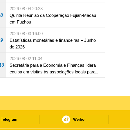
2026-08-04 20:23
8
Quinta Reunião da Cooperação Fujian-Macau
em Fuzhou
2026-08-03 16:00
9
Estatísticas monetárias e financeiras – Junho
de 2026
2026-08-02 11:04
10
Secretária para a Economia e Finanças lidera
equipa em visitas às associações locais para
consolidar consensos e promover os trabalhos
nas áreas económica e social
Telegram
Weibo