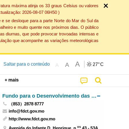
atura máxima atinja os 33 graus Celsius ou valores
ctualização: 2026-08-07 06H50 )
 e se desloque para a parte Norte do Mar do Sul da
alheiro e muito quente nos próximos dias. O público
as diurnas, que pode provocar trovoadas intensas e
população que acompanhe as variações meteorológicas
A
A
Saltar para o conteúdo
27°
C
A
+ mais
Fundo para o Desenvolvimento das Ciências e da Tecnologia
（853）2878 8777
info@fdct.gov.mo
http://www.fdct.gov.mo
os
Avenida do Infante D. Henrique, n.
43 - 53A,