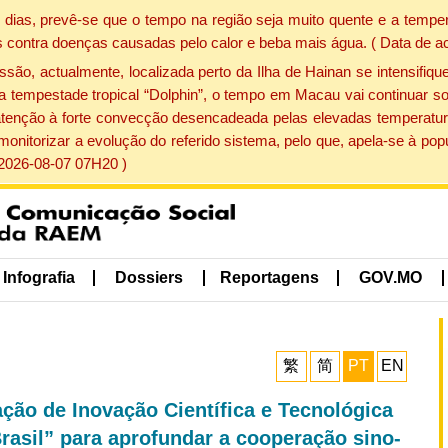
dias, prevê-se que o tempo na região seja muito quente e a temper
 contra doenças causadas pelo calor e beba mais água. ( Data de a
, actualmente, localizada perto da Ilha de Hainan se intensifique
a tempestade tropical “Dolphin”, o tempo em Macau vai continuar so
atenção à forte convecção desencadeada pelas elevadas temperatur
 monitorizar a evolução do referido sistema, pelo que, apela-se à 
 2026-08-07 07H20 )
Infografia
Dossiers
Reportagens
GOV.MO
繁
简
PT
EN
ão de Inovação Científica e Tecnológica
rasil” para aprofundar a cooperação sino-