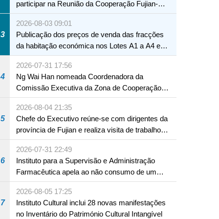
participar na Reunião da Cooperação Fujian-
Macau
2026-08-03 09:01
3
Publicação dos preços de venda das fracções
da habitação económica nos Lotes A1 a A4 e
A12 da Zona A dos Novos Aterros
2026-07-31 17:56
4
Ng Wai Han nomeada Coordenadora da
Comissão Executiva da Zona de Cooperação
Aprofundada entre Guangdong e Macau em
2026-08-04 21:35
Hengqin
5
Chefe do Executivo reúne-se com dirigentes da
província de Fujian e realiza visita de trabalho
em Fuzhou
2026-07-31 22:49
6
Instituto para a Supervisão e Administração
Farmacêutica apela ao não consumo de um
produto com substâncias medicamentosas
2026-08-05 17:25
ocidentais
7
Instituto Cultural inclui 28 novas manifestações
no Inventário do Património Cultural Intangível