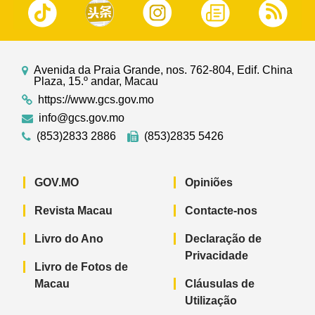
Avenida da Praia Grande, nos. 762-804, Edif. China
Plaza, 15.º andar, Macau
https://www.gcs.gov.mo
info@gcs.gov.mo
(853)2833 2886
(853)2835 5426
GOV.MO
Opiniões
Revista Macau
Contacte-nos
Livro do Ano
Declaração de
Privacidade
Livro de Fotos de
Macau
Cláusulas de
Utilização