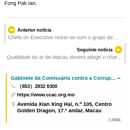
Fong Pak Ian.
Anterior notícia
Chefe do Executivo reúne-se com o grupo de
estudo da Grande Baía Guangdong-Hong Kong-
Seguinte notícia
Macau liderado pelo membro do Comité
Qualidade do ar de Macau deverá atingir o nível
Permanente e director do Comité de Ligação com
de “Muito insalubre” ou mais elevado
Hong Kong, Macau, Taiwan e Chineses
Ultramarinos da Conferência Consultiva Política
Gabinete da Comissária contra a Corrupção
do Povo Chinês
（853）2832 6300
https://www.ccac.org.mo
o
Avenida Xian Xing Hai, n.
105, Centro
Golden Dragon, 17.º andar, Macau
+ mais