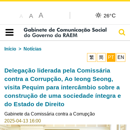
A
C
A
26°
A
Pesq
Índice
Início
Notícias
繁
简
PT
EN
Delegação liderada pela Comissária
contra a Corrupção, Ao Ieong Seong,
visita Pequim para intercâmbio sobre a
construção de uma sociedade íntegra e
do Estado de Direito
Gabinete da Comissária contra a Corrupção
2025-04-13 16:00