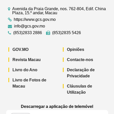
Avenida da Praia Grande, nos. 762-804, Edif. China
Plaza, 15.º andar, Macau
https://www.gcs.gov.mo
info@gcs.gov.mo
(853)2833 2886
(853)2835 5426
GOV.MO
Opiniões
Revista Macau
Contacte-nos
Livro do Ano
Declaração de
Privacidade
Livro de Fotos de
Macau
Cláusulas de
Utilização
Descarregar a aplicação de telemóvel
Aplicação de telemóvel “Notícias do G
Aplicação de telemóvel “
Aplicação 