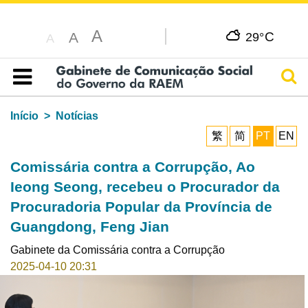
A
C
A
29°
A
Pesq
Índice
Início
Notícias
繁
简
PT
EN
Comissária contra a Corrupção, Ao
Ieong Seong, recebeu o Procurador da
Procuradoria Popular da Província de
Guangdong, Feng Jian
Gabinete da Comissária contra a Corrupção
2025-04-10 20:31