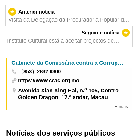
Anterior notícia
Visita da Delegação da Procuradoria Popular da
Província de Guangdong
Seguinte notícia
Instituto Cultural está a aceitar projectos de
curadoria local para a “Arte Macau 2025” e para a
Selecção Preliminar para a 61.ª Exposição
Gabinete da Comissária contra a Corrupção
Internacional de Arte La Biennale di Venezia –
（853）2832 6300
Evento Colateral de Macau, China
https://www.ccac.org.mo
o
Avenida Xian Xing Hai, n.
105, Centro
Golden Dragon, 17.º andar, Macau
+ mais
Notícias dos serviços públicos