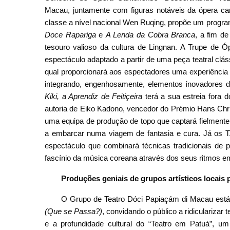
Macau, juntamente com figuras notáveis da ópera ca
classe a nível nacional Wen Ruqing, propõe um progra
Doce Rapariga
e
A Lenda da Cobra Branca
, a fim d
tesouro valioso da cultura de Lingnan. A Trupe de
espectáculo adaptado a partir de uma peça teatral clá
qual proporcionará aos espectadores uma experiência 
integrando, engenhosamente, elementos inovadores da
Kiki, a Aprendiz de Feitiçeira
terá a sua estreia fora
autoria de Eiko Kadono, vencedor do Prémio Hans Chri
uma equipa de produção de topo que captará fielmente
a embarcar numa viagem de fantasia e cura. Já os 
espectáculo que combinará técnicas tradicionais de
fascínio da música coreana através dos seus ritmos e
Produções geniais de grupos artísticos locai
O Grupo de Teatro Dóci Papiaçám di Macau está 
(Que se Passa?)
, convidando o público a ridiculariza
e a profundidade cultural do “Teatro em Patuá”, um 