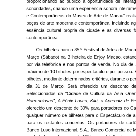
proporcionando ao público a oportunidade de interag
sonoridades, criando uma experiência sonora inteira
e Contemporâneas do Museu de Arte de Macau” reali
peças de arte moderna e contemporânea, incluindo agua
essência cultural própria da cidade e as diversas 
contemporânea.
Os bilhetes para o 35.º Festival de Artes de Mac
Março (Sábado) na Bilheteira de Enjoy Macao, estando
por via telefónica e nos pontos de venda. No dia de 
máximo de 10 bilhetes por espectáculo e por pessoa.
bilhetes, mediante determinados critérios, durante o p
dia 31 de Março. Será oferecido um desconto d
Seleccionados da “Cidade de Cultura da Ásia Orien
Harmoniosas”
,
A Fénix Louca
,
Kiki, a Aprendiz de Fe
oferecido um desconto de 30% para portadores do C
qualquer número de bilhetes para o Espectáculo de a
para os restantes concertos. Os portadores de ca
Banco Luso Internacional, S.A., Banco Comercial de