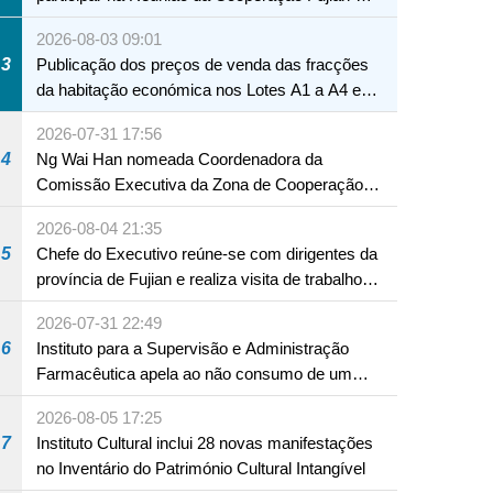
Macau
2026-08-03 09:01
3
Publicação dos preços de venda das fracções
da habitação económica nos Lotes A1 a A4 e
A12 da Zona A dos Novos Aterros
2026-07-31 17:56
4
Ng Wai Han nomeada Coordenadora da
Comissão Executiva da Zona de Cooperação
Aprofundada entre Guangdong e Macau em
2026-08-04 21:35
Hengqin
5
Chefe do Executivo reúne-se com dirigentes da
província de Fujian e realiza visita de trabalho
em Fuzhou
2026-07-31 22:49
6
Instituto para a Supervisão e Administração
Farmacêutica apela ao não consumo de um
produto com substâncias medicamentosas
2026-08-05 17:25
ocidentais
7
Instituto Cultural inclui 28 novas manifestações
no Inventário do Património Cultural Intangível