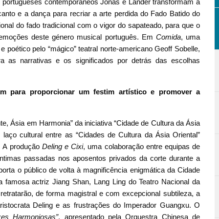
os portugueses contemporâneos Jonas e Lander transformam a
anto e a dança para recriar a arte perdida do Fado Batido do
onal do fado tradicional com o vigor do sapateado, para que o
e emoções deste género musical português. Em
Comida
, uma
a e poético pelo “mágico” teatral norte-americano Geoff Sobelle,
ora as narrativas e os significados por detrás das escolhas
em para proporcionar um festim artístico e promover a
e, Ásia em Harmonia” da iniciativa “Cidade de Cultura da Ásia
aço cultural entre as “Cidades de Cultura da Ásia Oriental”
s. A produção
Deling e Cixi
, uma colaboração entre equipas de
 íntimas passadas nos aposentos privados da corte durante a
orta o público de volta à magnificência enigmática da Cidade
o a famosa actriz Jiang Shan, Lang Ling do Teatro Nacional da
 retratarão, de forma magistral e com excepcional subtileza, a
aristocrata Deling e as frustrações do Imperador Guangxu. O
zes Harmoniosas”
, apresentado pela Orquestra Chinesa de