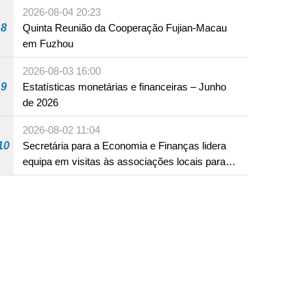
2026-08-04 20:23
8
Quinta Reunião da Cooperação Fujian-Macau
em Fuzhou
2026-08-03 16:00
9
Estatísticas monetárias e financeiras – Junho
de 2026
2026-08-02 11:04
10
Secretária para a Economia e Finanças lidera
equipa em visitas às associações locais para
consolidar consensos e promover os trabalhos
nas áreas económica e social