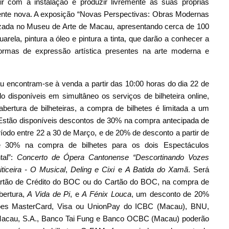
ir com a instalação e produzir livremente as suas próprias
mente nova. A exposição “Novas Perspectivas: Obras Modernas
zada no Museu de Arte de Macau, apresentando cerca de 100
rela, pintura a óleo e pintura a tinta, que darão a conhecer a
formas de expressão artística presentes na arte moderna e
au encontram-se à venda a partir das 10:00 horas do dia 22 de
 disponíveis em simultâneo os serviços de bilheteira online,
abertura de bilheteiras, a compra de bilhetes é limitada a um
 Estão disponíveis descontos de 30% na compra antecipada de
eríodo entre 22 a 30 de Março, e de 20% de desconto a partir de
e 30% na compra de bilhetes para os dois Espectáculos
tal”:
Concerto de Ópera Cantonense “Descortinando Vozes
iticeira - O Musical
,
Deling e Cixi
e
A Batida do Xamã
. Será
artão de Crédito do BOC ou do Cartão do BOC, na compra de
bertura,
A Vida de Pi
, e
A Fénix Louca
, um desconto de 20%
rtões MasterCard, Visa ou UnionPay do ICBC (Macau), BNU,
 Macau, S.A., Banco Tai Fung e Banco OCBC (Macau) poderão