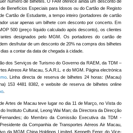
quer número de bilhetes. O FAM oferece ainda um desconto de
de Benefícios Especiais para Idosos ou do Cartão de Registo
de Cartão de Estudante, a tempo inteiro (portadores de cartão
rtador usar apenas um bilhete com desconto por concerto. Em
 MOP 500 (preço líquido calculado após desconto), os clientes
rantes designados pelo MGM. Os portadores do cartão de
em desfrutar de um desconto de 20% na compra dos bilhetes
 dias a contar da data de chegada à cidade.
ção dos Serviços de Turismo do Governo da RAEM, da TDM –
tes Aéreos Air Macau, S.A.R.L. e do MGM. Página electrónica
.mo
. Linha directa de reserva de bilhetes 24 horas: (Macau)
na) 153 4481 8382, e website de reserva de bilhetes online
mo
.
de Artes de Macau teve lugar no dia 11 de Março, no Vista do
Instituto Cultural, Leong Wai Man; da Directora da Direcção
a Fernandes; do Membro da Comissão Executiva da TDM -
-Presidente da Companhia de Transportes Aéreos Air Macau,
tivo da MGM China Holdings Limited, Kenneth Feng; do Vice-