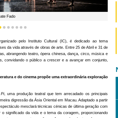
ate Fado
4
5
6
7
8
9
10
anizado pelo Instituto Cultural (IC), é dedicado ao tema
ses da vida através de obras de arte. Entre 25 de Abril e 31 de
, abrangendo teatro, ópera chinesa, dança, circo, música e
s, convidando o público a crescer e a avançar em conjunto,
teratura e do cinema propõe uma extraordinária exploração
 Pi
, uma produção teatral que tem arrecadado os principais
imeira digressão da Ásia Oriental em Macau. Adaptado a partir
espectáculo mesclará técnicas cénicas de última geração com
r o significado da vida e o tema da coragem, proporcionando