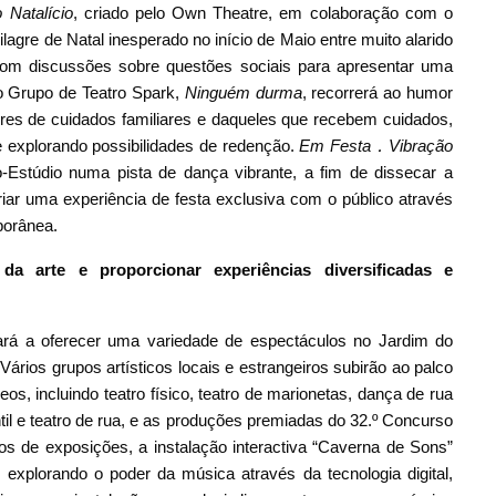
 Natalício
, criado pelo Own Theatre, em colaboração com o
agre de Natal inesperado no início de Maio entre muito alarido
om discussões sobre questões sociais para apresentar uma
lo Grupo de Teatro Spark,
Ninguém durma
, recorrerá ao humor
dores de cuidados familiares e daqueles que recebem cuidados,
e explorando possibilidades de redenção.
Em Festa
．
Vibração
o-Estúdio numa pista de dança vibrante, a fim de dissecar a
iar uma experiência de festa exclusiva com o público através
porânea.
 da arte e proporcionar experiências diversificadas e
uará a oferecer uma variedade de espectáculos no Jardim do
ários grupos artísticos locais e estrangeiros subirão ao palco
s, incluindo teatro físico, teatro de marionetas, dança de rua
fantil e teatro de rua, e as produções premiadas do 32.º Concurso
s de exposições, a instalação interactiva “Caverna de Sons”
explorando o poder da música através da tecnologia digital,