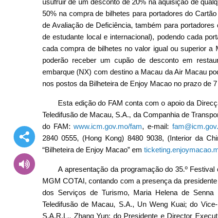
usufruir de um desconto de 20% na aquisição de qual
50% na compra de bilhetes para portadores do Cartão 
de Avaliação de Deficiência, também para portadores 
de estudante local e internacional), podendo cada po
cada compra de bilhetes no valor igual ou superior a
poderão receber um cupão de desconto em restau
embarque (NX) com destino a Macau da Air Macau pod
nos postos da Bilheteira de Enjoy Macao no prazo de 7
Esta edição do FAM conta com o apoio da Direc
Teledifusão de Macau, S.A., da Companhia de Transpor
do FAM:
www.icm.gov.mo/fam
, e-mail:
fam@icm.gov
2840 0555, (Hong Kong) 8480 9038, (Interior da Chi
“Bilheteira de Enjoy Macao” em
ticketing.enjoymacao.
A apresentação da programação do 35.º Festival 
MGM COTAI, contando com a presença da presidente do 
dos Serviços de Turismo, Maria Helena de Senn
Teledifusão de Macau, S.A., Un Weng Kuai; do Vice
S.A.R.L., Zhang Yun; do Presidente e Director Execu