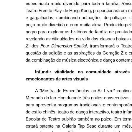
espectáculo muito divertido para toda a família,
Reino
Teatro Free to Play de Hong Kong, proporcionará um mil
e gargalhadas, combinando actuações de palhaços c
peça muito divertida e com muita alma. Produzido pe
negro para explorar as histórias de família de presta
revelando as dificuldades da vida das classes baixas 
Z
, dos
Four Dimension Spatial
, transformará o Teatr
questão da solidão e as aspirações da Geração Z e cr
da combinação de música electrónica e dança contem
Infundir vitalidade na comunidade através
emocionantes de artes visuais
A “Mostra de Espectáculos ao Ar Livre” contin
Mercado do Iao Hon durante três noites consecutivas. V
para apresentar programas tradicionais e contemporâneo
de estilo chinês, teatro de dança interactivo, teatro in
Escolar de Teatro subirão também ao palco. Em termo
estará patente na Galeria Tap Seac durante um mês, 