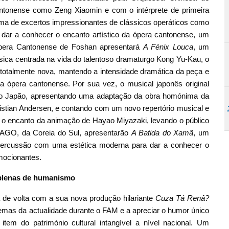
ntonense como Zeng Xiaomin e com o intérprete de primeira
ma de excertos impressionantes de clássicos operáticos como
e dar a conhecer o encanto artístico da ópera cantonense, um
 Ópera Cantonense de Foshan apresentará
A Fénix Louca
, um
ssica centrada na vida do talentoso dramaturgo Kong Yu-Kau, o
totalmente nova, mantendo a intensidade dramática da peça e
 ópera cantonense. Por sua vez, o musical japonês original
 do Japão, apresentando uma adaptação da obra homónima da
stian Andersen, e contando com um novo repertório musical e
 o encanto da animação de Hayao Miyazaki, levando o público
TAGO, da Coreia do Sul, apresentarão
A Batida do Xamã
, um
 percussão com uma estética moderna para dar a conhecer o
mocionantes.
s plenas de humanismo
de volta com a sua nova produção hilariante
Cuza Tá Renâ?
r temas da actualidade durante o FAM e a apreciar o humor único
item do património cultural intangível a nível nacional. Um