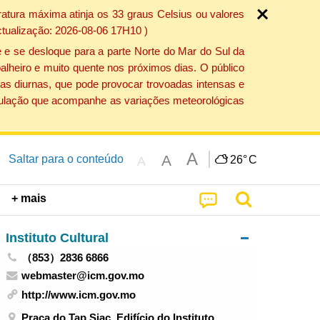
atura máxima atinja os 33 graus Celsius ou valores
ctualização: 2026-08-06 17H10 )
 e se desloque para a parte Norte do Mar do Sul da
alheiro e muito quente nos próximos dias. O público
as diurnas, que pode provocar trovoadas intensas e
população que acompanhe as variações meteorológicas
A
A
Saltar para o conteúdo
26°
C
A
+ mais
Instituto Cultural
（853）2836 6866
webmaster@icm.gov.mo
http://www.icm.gov.mo
Praça do Tap Siac, Edifício do Instituto