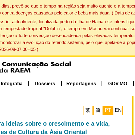
dias, prevê-se que o tempo na região seja muito quente e a temper
 contra doenças causadas pelo calor e beba mais água. ( Data de a
, actualmente, localizada perto da Ilha de Hainan se intensifique
a tempestade tropical “Dolphin”, o tempo em Macau vai continuar so
atenção à forte convecção desencadeada pelas elevadas temperatur
 monitorizar a evolução do referido sistema, pelo que, apela-se à 
 2026-08-07 00H05 )
Infografia
Dossiers
Reportagens
GOV.MO
繁
简
PT
EN
ra ideias sobre o crescimento e a vida,
des de Cultura da Ásia Oriental