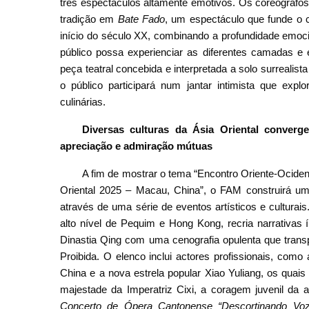
três espectáculos altamente emotivos. Os coreógraf
tradição em
Bate Fado
, um espectáculo que funde o c
início do século XX, combinando a profundidade emoci
público possa experienciar as diferentes camadas 
peça teatral concebida e interpretada a solo surrealist
o público participará num jantar intimista que expl
culinárias.
Diversas culturas da Ásia Oriental converg
apreciação e admiração mútuas
A fim de mostrar o tema “Encontro Oriente-Ocident
Oriental 2025 – Macau, China”, o FAM construirá um l
através de uma série de eventos artísticos e culturai
alto nível de Pequim e Hong Kong, recria narrativas
Dinastia Qing com uma cenografia opulenta que transp
Proibida. O elenco inclui actores profissionais, com
China e a nova estrela popular Xiao Yuliang, os quais
majestade da Imperatriz Cixi, a coragem juvenil da 
Concerto de Ópera Cantonense “Descortinando Vo