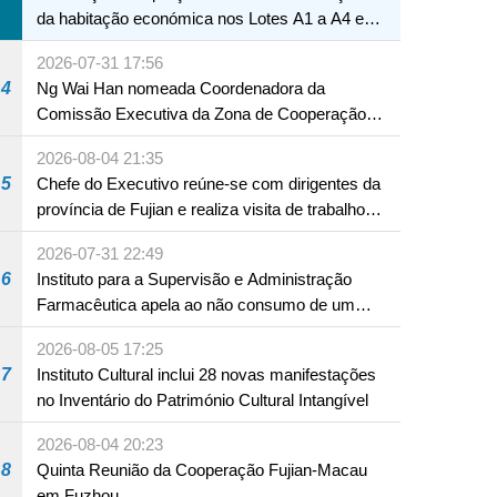
da habitação económica nos Lotes A1 a A4 e
A12 da Zona A dos Novos Aterros
2026-07-31 17:56
4
Ng Wai Han nomeada Coordenadora da
Comissão Executiva da Zona de Cooperação
Aprofundada entre Guangdong e Macau em
2026-08-04 21:35
Hengqin
5
Chefe do Executivo reúne-se com dirigentes da
província de Fujian e realiza visita de trabalho
em Fuzhou
2026-07-31 22:49
6
Instituto para a Supervisão e Administração
Farmacêutica apela ao não consumo de um
produto com substâncias medicamentosas
2026-08-05 17:25
ocidentais
7
Instituto Cultural inclui 28 novas manifestações
no Inventário do Património Cultural Intangível
2026-08-04 20:23
8
Quinta Reunião da Cooperação Fujian-Macau
em Fuzhou