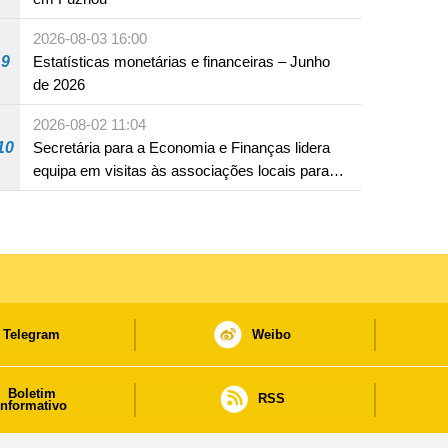
2026-08-03 16:00
9
Estatísticas monetárias e financeiras – Junho
de 2026
2026-08-02 11:04
10
Secretária para a Economia e Finanças lidera
equipa em visitas às associações locais para
consolidar consensos e promover os trabalhos
nas áreas económica e social
Telegram
Weibo
Boletim
RSS
informativo