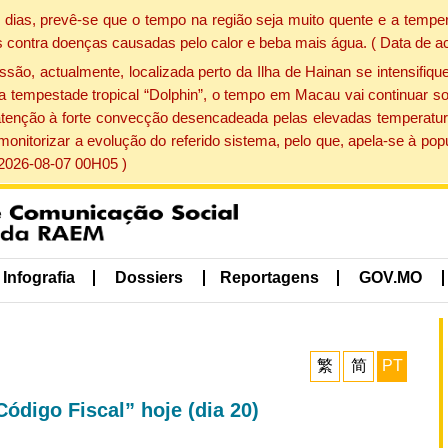
dias, prevê-se que o tempo na região seja muito quente e a temper
 contra doenças causadas pelo calor e beba mais água. ( Data de a
, actualmente, localizada perto da Ilha de Hainan se intensifique
a tempestade tropical “Dolphin”, o tempo em Macau vai continuar so
atenção à forte convecção desencadeada pelas elevadas temperatur
 monitorizar a evolução do referido sistema, pelo que, apela-se à 
 2026-08-07 00H05 )
Infografia
Dossiers
Reportagens
GOV.MO
繁
简
PT
digo Fiscal” hoje (dia 20)