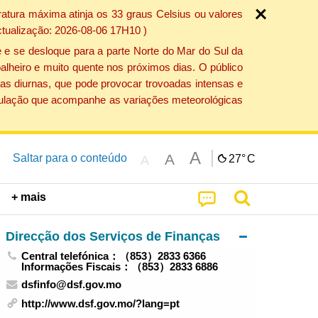
atura máxima atinja os 33 graus Celsius ou valores
ctualização: 2026-08-06 17H10 )
 e se desloque para a parte Norte do Mar do Sul da
alheiro e muito quente nos próximos dias. O público
as diurnas, que pode provocar trovoadas intensas e
população que acompanhe as variações meteorológicas
A
A
Saltar para o conteúdo
27°
C
A
+ mais
Direcção dos Serviços de Finanças
Central telefónica：（853）2833 6366
Informações Fiscais：（853）2833 6886
dsfinfo@dsf.gov.mo
http://www.dsf.gov.mo/?lang=pt