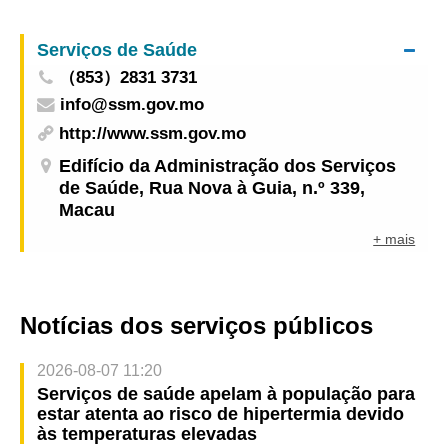
lançado pela DSAL em colaboração com a
empresa de lazer Inscrições abertas a partir de
Serviços de Saúde
11 de Fevereiro
（853）2831 3731
info@ssm.gov.mo
http://www.ssm.gov.mo
Edifício da Administração dos Serviços
de Saúde, Rua Nova à Guia, n.º 339,
Macau
+ mais
Notícias dos serviços públicos
2026-08-07 11:20
Serviços de saúde apelam à população para
estar atenta ao risco de hipertermia devido
às temperaturas elevadas