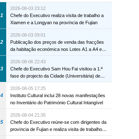
2026-08-03 23:12
1
Chefe do Executivo realiza visita de trabalho a
Xiamen e a Longyan na província de Fujian
2026-08-03 09:01
2
Publicação dos preços de venda das fracções
da habitação económica nos Lotes A1 a A4 e
A12 da Zona A dos Novos Aterros
2026-08-06 22:43
3
Chefe do Executivo Sam Hou Fai visitou a 1.ª
fase do projecto da Cidade (Universitária) de
Educação Internacional de Macau e Hengqin
2026-08-05 17:25
4
Instituto Cultural inclui 28 novas manifestações
no Inventário do Património Cultural Intangível
2026-08-04 21:35
5
Chefe do Executivo reúne-se com dirigentes da
província de Fujian e realiza visita de trabalho
em Fuzhou