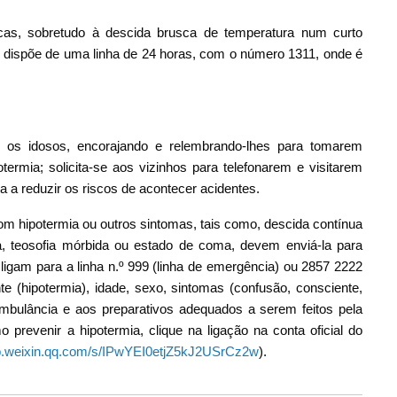
ricas, sobretudo à descida brusca de temperatura num curto
 dispõe de uma linha de 24 horas, com o número 1311, onde é
 os idosos, encorajando e relembrando-lhes para tomarem
rmia; solicita-se aos vizinhos para telefonarem e visitarem
 a reduzir os riscos de acontecer acidentes.
m hipotermia ou outros sintomas, tais como, descida contínua
ia, teosofia mórbida ou estado de coma, devem enviá-la para
 ligam para a linha n.º 999 (linha de emergência) ou 2857 2222
e (hipotermia), idade, sexo, sintomas (confusão, consciente,
mbulância e aos preparativos adequados a serem feitos pela
revenir a hipotermia, clique na ligação na conta oficial do
mp.weixin.qq.com/s/IPwYEI0etjZ5kJ2USrCz2w
).