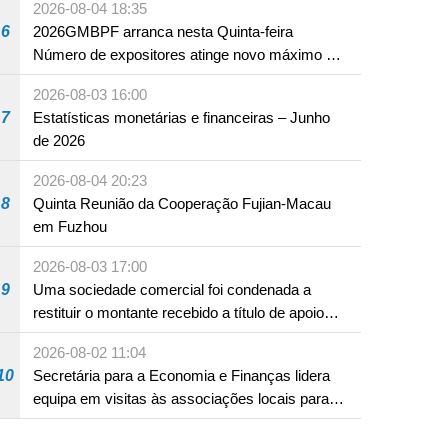
2026-08-04 18:35
6
2026GMBPF arranca nesta Quinta-feira
Número de expositores atinge novo máximo em
18 anos
2026-08-03 16:00
7
Estatísticas monetárias e financeiras – Junho
de 2026
2026-08-04 20:23
8
Quinta Reunião da Cooperação Fujian-Macau
em Fuzhou
2026-08-03 17:00
9
Uma sociedade comercial foi condenada a
restituir o montante recebido a título de apoio
pecuniário para combater a epidemia de 2022,
2026-08-02 11:04
por não ter sido provado que reunia os
10
Secretária para a Economia e Finanças lidera
requisitos para a sua atribuição
equipa em visitas às associações locais para
consolidar consensos e promover os trabalhos
nas áreas económica e social