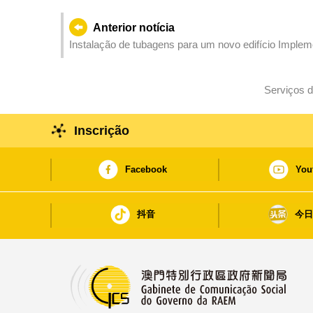
Anterior notícia
Instalação de tubagens para um novo edifício Implem
Avenida Dr. Sun Yat Sen da Taipa a partir de 13 de Fe
Serviços d
Inscrição
Facebook
You
抖音
今