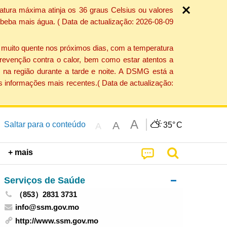
atura máxima atinja os 36 graus Celsius ou valores
 beba mais água. ( Data de actualização: 2026-08-09
e muito quente nos próximos dias, com a temperatura
revenção contra o calor, bem como estar atentos a
 na região durante a tarde e noite. A DSMG está a
s informações mais recentes.( Data de actualização:
A
A
Saltar para o conteúdo
35°
C
A
+ mais
Serviços de Saúde
（853）2831 3731
info@ssm.gov.mo
http://www.ssm.gov.mo