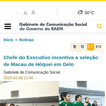
A
C
A
30°
A
Pesq
Índice
Início
Notícias
繁
简
PT
EN
Chefe do Executivo incentiva a seleção
de Macau de Hóquei em Gelo
Gabinete de Comunicação Social
2025-02-06 21:00