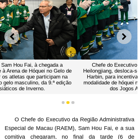
ANTERIOR
SEGU
Chefe do Executivo, Sam Hou Fai, à chegada a
Heilongjiang, desloca-se à Arena de Hóquei no Gelo de
Harbin, para incentivar os atletas que participam na
modalidade de hóquei no gelo masculino, da 9.ª edição
dos Jogos Asiáticos de Inverno.
1
2
3
O Chefe do Executivo da Região Administrativa
Especial de Macau (RAEM), Sam Hou Fai, e a sua
comitiva chegaram, no final da tarde (6 de