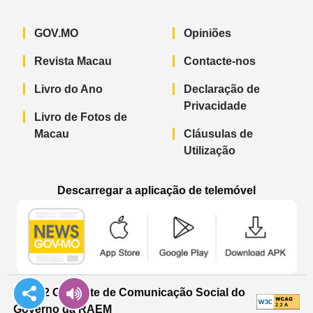
GOV.MO
Opiniões
Revista Macau
Contacte-nos
Livro do Ano
Declaração de
Privacidade
Livro de Fotos de
Macau
Cláusulas de
Utilização
Descarregar a aplicação de telemóvel
Aplicação de telemóvel “Notícias do G
Aplicação de telemóvel “
Aplicação 
© 2022 Gabinete de Comunicação Social do
Governo da RAEM