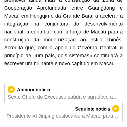
Cooperação Aprofundada entre Guangdong e
Macau em Hengqin e da Grande Baía, a acelerar a
integração na conjuntura do desenvolvimento
nacional, a contribuir com a força de Macau para a
construção da modernização ao estilo chinês.
Acredita que, com o apoio do Governo Central, o
princípio de «um país, dois sistemas» continuará a
escrever um brilhante e novo capítulo em Macau.
Anterior notícia
Sexto Chefe do Executivo saúda e agradece a
vinda do Presidente Xi Jinping a Macau para a
Seguinte notícia
celebração do 25º aniversário do retorno de
Presidente Xi Jinping desloca-se a Macau para a
Macau à Pátria e a cerimónia de tomada de
celebração do 25º aniversário do retorno de
posse do VI Governo da RAEM