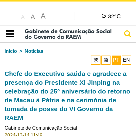
A
C
A
32°
A
Pesq
Índice
Início
Notícias
繁
简
PT
EN
Chefe do Executivo saúda e agradece a
presença do Presidente Xi Jinping na
celebração do 25º aniversário do retorno
de Macau à Pátria e na cerimónia de
tomada de posse do VI Governo da
RAEM
Gabinete de Comunicação Social
2024-12-14 11:49