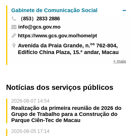
Macau à Pátria e a cerimónia de tomada de
Gabinete de Comunicação Social
posse do VI Governo da RAEM
（853）2833 2886
info@gcs.gov.mo
https://www.gcs.gov.mo/home/pt
os
Avenida da Praia Grande, n.
762-804,
Edifício China Plaza, 15.º andar, Macau
+ mais
Notícias dos serviços públicos
2026-08-07 14:54
Realização da primeira reunião de 2026 do
Grupo de Trabalho para a Construção do
Parque Ciên-Tec de Macau
2026-08-05 17:14