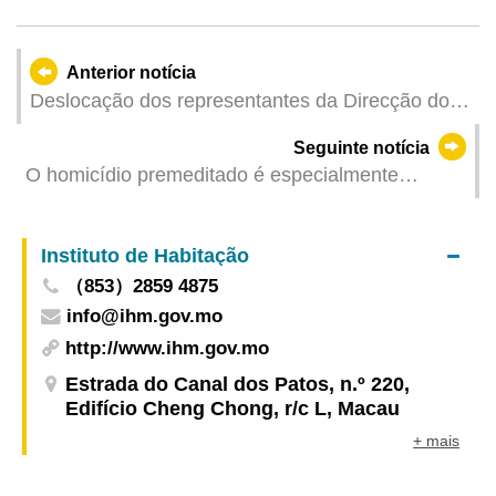
Anterior notícia
Deslocação dos representantes da Direcção dos
Serviços Correccionais e do Instituto de Acção
Seguinte notícia
Social a Hong Kong para participar na
O homicídio premeditado é especialmente
Conferência de Dirigentes dos Serviços
censurável TUI sustenta 22 anos e 6 meses de
Correccionais da Ásia-Pacífico
pena de prisão
Instituto de Habitação
（853）2859 4875
info@ihm.gov.mo
http://www.ihm.gov.mo
Estrada do Canal dos Patos, n.º 220,
Edifício Cheng Chong, r/c L, Macau
+ mais