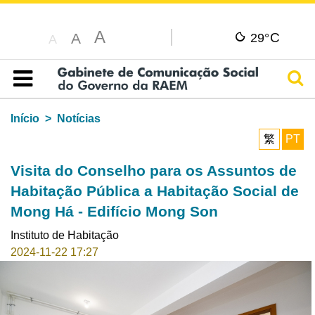
A
C
A
29°
A
Pesq
Índice
Início
Notícias
繁
PT
Visita do Conselho para os Assuntos de
Habitação Pública a Habitação Social de
Mong Há - Edifício Mong Son
Instituto de Habitação
2024-11-22 17:27