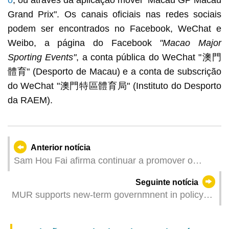
Grand Prix". Os canais oficiais nas redes sociais
podem ser encontrados no Facebook, WeChat e
Weibo, a página do Facebook
"Macao Major
Sporting Events"
, a conta pública do WeChat "澳門
體育" (Desporto de Macau) e a conta de subscrição
do WeChat "澳門特區體育局" (Instituto do Desporto
da RAEM).
Anterior notícia
Sam Hou Fai afirma continuar a promover o
princípio de «um país, dois sistemas», construir
Seguinte notícia
um lar melhor e a não defraudar a confiança e
MUR supports new-term governmnent in policy
expectativas do Governo Central e da população
implementation
de Macau