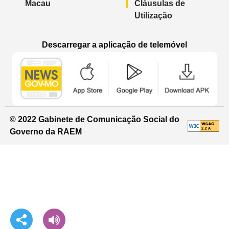
Macau
Cláusulas de
Utilização
Descarregar a aplicação de telemóvel
Aplicação de telemóvel “Notícias do G
Aplicação de telemóvel “
Aplicação 
© 2022 Gabinete de Comunicação Social do
Governo da RAEM