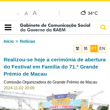
A
C
A
34°
A
Pesq
Índice
Início
Notícias
繁
简
PT
EN
Realizou-se hoje a cerimónia de abertura
do Festival em Família do 71.º Grande
Prémio de Macau
Comissão Organizadora do Grande Prémio de Macau
2024-11-02 20:09