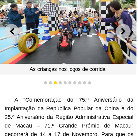
ANTERIOR
SEGU
As crianças nos jogos de corrida
1
2
3
4
5
6
7
8
9
10
A “Comemoração do 75.º Aniversário da
Implantação da República Popular da China e do
25.º Aniversário da Região Administrativa Especial
de Macau – 71.º Grande Prémio de Macau”
decorrerá de 14 a 17 de Novembro. Para que os