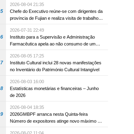
2026-08-04 21:35
Hengqin
5
Chefe do Executivo reúne-se com dirigentes da
província de Fujian e realiza visita de trabalho
em Fuzhou
2026-07-31 22:49
6
Instituto para a Supervisão e Administração
Farmacêutica apela ao não consumo de um
produto com substâncias medicamentosas
2026-08-05 17:25
ocidentais
7
Instituto Cultural inclui 28 novas manifestações
no Inventário do Património Cultural Intangível
2026-08-03 16:00
8
Estatísticas monetárias e financeiras – Junho
de 2026
2026-08-04 18:35
9
2026GMBPF arranca nesta Quinta-feira
Número de expositores atinge novo máximo em
18 anos
2026-08-02 11:04