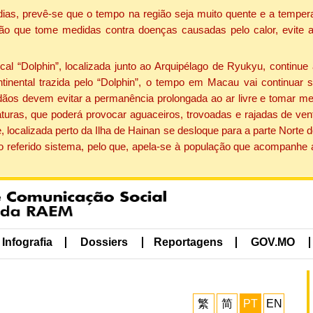
dias, prevê-se que o tempo na região seja muito quente e a tempe
ão que tome medidas contra doenças causadas pelo calor, evite ac
 “Dolphin”, localizada junto ao Arquipélago de Ryukyu, continue 
ntinental trazida pelo “Dolphin”, o tempo em Macau vai continuar
dãos devem evitar a permanência prolongada ao ar livre e tomar m
ras, que poderá provocar aguaceiros, trovoadas e rajadas de vento 
, localizada perto da Ilha de Hainan se desloque para a parte Norte
o referido sistema, pelo que, apela-se à população que acompanhe
Infografia
Dossiers
Reportagens
GOV.MO
繁
简
PT
EN