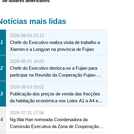
de dólares americanos
Notícias mais lidas
2026-08-03 23:12
1
Chefe do Executivo realiza visita de trabalho a
Xiamen e a Longyan na província de Fujian
2026-08-01 16:00
2
Chefe do Executivo desloca-se a Fujian para
participar na Reunião da Cooperação Fujian-
Macau
2026-08-03 09:01
3
Publicação dos preços de venda das fracções
da habitação económica nos Lotes A1 a A4 e
A12 da Zona A dos Novos Aterros
2026-07-31 17:56
4
Ng Wai Han nomeada Coordenadora da
Comissão Executiva da Zona de Cooperação
Aprofundada entre Guangdong e Macau em