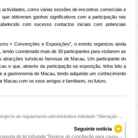
s actividades, como várias sessões de encontros comerciais e
m que obtiveram ganhos significativos com a participação nas
abelecido com sucesso contactos iniciais com potenciais
smo + Convenções e Exposições”, o evento organizou ainda
s, tendo coordenado mais de 30 participantes para visitarem as
s atracções turísticas famosas de Macau. Um participante do
au e que, através da participação na exposição, tinha tido a
 e a gastronomia de Macau, tendo adquirido um conhecimento
ar Macau com os seus amigos e familiares, no futuro.
ojecto de regulamento administrativo intitulado “Alteração ao
os relativos ao concurso público para a adjudicação de
Seguinte notícia
oposta de lei intitulada “Regime de conciliação para causas