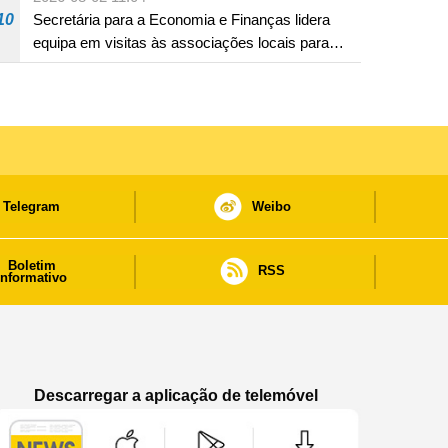
10
Secretária para a Economia e Finanças lidera
equipa em visitas às associações locais para
consolidar consensos e promover os trabalhos
nas áreas económica e social
Telegram
Weibo
Boletim
RSS
informativo
Descarregar a aplicação de telemóvel
Aplicação de telemóvel “Notícias do Governo
Aplicação de telemóvel “Notícia
Aplicação de telem