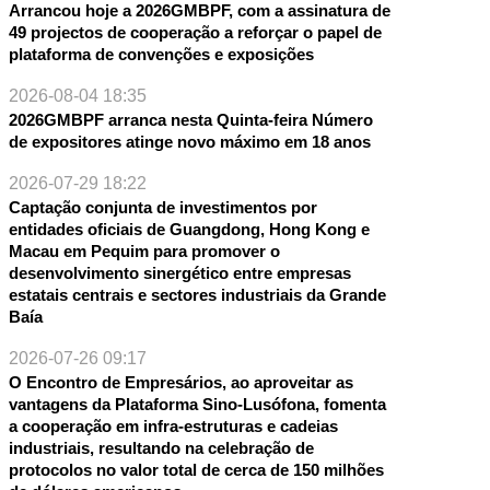
Arrancou hoje a 2026GMBPF, com a assinatura de
49 projectos de cooperação a reforçar o papel de
plataforma de convenções e exposições
2026-08-04 18:35
2026GMBPF arranca nesta Quinta-feira Número
de expositores atinge novo máximo em 18 anos
2026-07-29 18:22
tantes das entidades organizadoras e coordenadoras estiveram pres
Captação conjunta de investimentos por
do Fórum Global de Madeira Legal e Sustentável 2
entidades oficiais de Guangdong, Hong Kong e
Macau em Pequim para promover o
desenvolvimento sinergético entre empresas
estatais centrais e sectores industriais da Grande
Baía
2026-07-26 09:17
O Encontro de Empresários, ao aproveitar as
vantagens da Plataforma Sino-Lusófona, fomenta
a cooperação em infra-estruturas e cadeias
industriais, resultando na celebração de
protocolos no valor total de cerca de 150 milhões