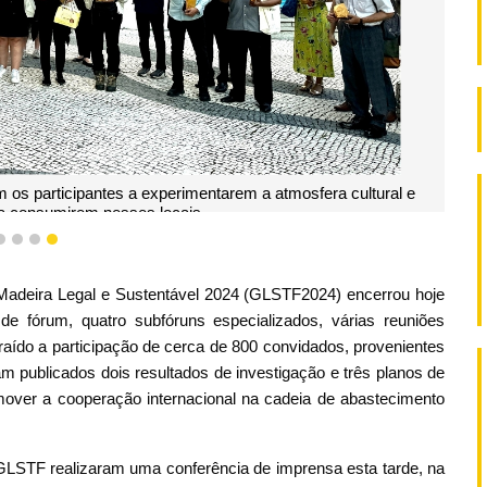
ticipantes a experimentarem a atmosfera cultural e
Os represen
umirem nesses locais.
1
2
3
4
Madeira Legal e Sustentável 2024 (GLSTF2024) encerrou hoje
de fórum, quatro subfóruns especializados, várias reuniões
raído a participação de cerca de 800 convidados, provenientes
am publicados dois resultados de investigação e três planos de
mover a cooperação internacional na cadeia de abastecimento
GLSTF realizaram uma conferência de imprensa esta tarde, na