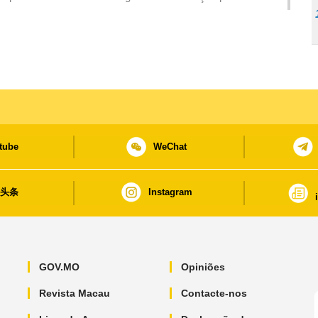
tube
WeChat
日头条
Instagram
GOV.MO
Opiniões
Revista Macau
Contacte-nos