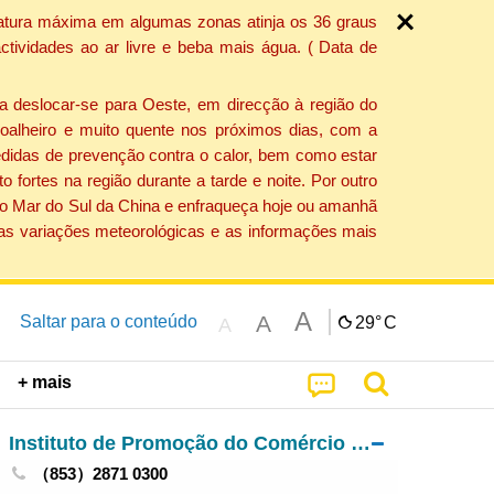
ratura máxima em algumas zonas atinja os 36 graus
tividades ao ar livre e beba mais água. ( Data de
a deslocar-se para Oeste, em direcção à região do
 soalheiro e muito quente nos próximos dias, com a
edidas de prevenção contra o calor, bem como estar
fortes na região durante a tarde e noite. Por outro
 do Mar do Sul da China e enfraqueça hoje ou amanhã
 as variações meteorológicas e as informações mais
A
A
Saltar para o conteúdo
29°
C
A
+ mais
Instituto de Promoção do Comércio e do Investimento
（853）2871 0300