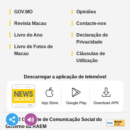
GOV.MO
Opiniões
Revista Macau
Contacte-nos
Livro do Ano
Declaração de
Privacidade
Livro de Fotos de
Macau
Cláusulas de
Utilização
Descarregar a aplicação de telemóvel
Aplicação de telemóvel “Notícias do G
Aplicação de telemóvel “
Aplicação 
© 2022 Gabinete de Comunicação Social do
Governo da RAEM