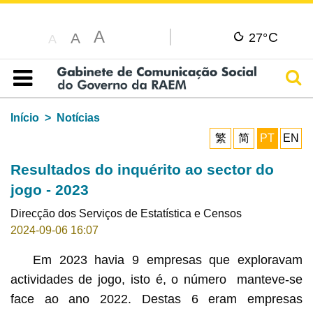
A
C
A
27°
A
Pesq
Índice
Início
Notícias
繁
简
PT
EN
Resultados do inquérito ao sector do
jogo - 2023
Direcção dos Serviços de Estatística e Censos
2024-09-06 16:07
Em 2023 havia 9 empresas que exploravam
actividades de jogo, isto é, o número manteve-se
face ao ano 2022. Destas 6 eram empresas