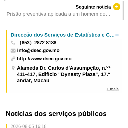
período de Maio a Julho de 2024
Seguinte notícia
Prisão preventiva aplicada a um homem do
Interior da China por suspeita de burla telefónica
Direcção dos Serviços de Estatística e Censos
（853）2872 8188
info@dsec.gov.mo
http://www.dsec.gov.mo
os
Alameda Dr. Carlos d'Assumpção, n.
411-417, Edifício "Dynasty Plaza", 17.º
andar, Macau
+ mais
Notícias dos serviços públicos
2026-08-05 16:18