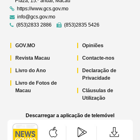
Plaza, 15.º andar, Macau
https://www.gcs.gov.mo
info@gcs.gov.mo
(853)2833 2886
(853)2835 5426
GOV.MO
Opiniões
Revista Macau
Contacte-nos
Livro do Ano
Declaração de
Privacidade
Livro de Fotos de
Macau
Cláusulas de
Utilização
Descarregar a aplicação de telemóvel
Aplicação de telemóvel “Notícias do G
Aplicação de telemóvel “
Aplicação 