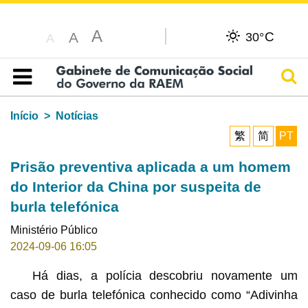
A
C
A
30°
A
Pesq
Índice
Início
Notícias
繁
简
PT
Prisão preventiva aplicada a um homem
do Interior da China por suspeita de
burla telefónica
Ministério Público
2024-09-06 16:05
Há dias, a polícia descobriu novamente um
caso de burla telefónica conhecido como “Adivinha