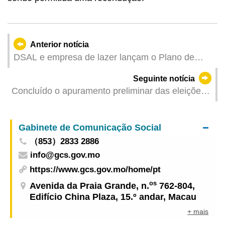
Anterior notícia
DSAL e empresa de lazer lançam o Plano de
emprego + Formação Inscrições abertas a partir
Seguinte notícia
de 13 de Agosto
Concluído o apuramento preliminar das eleições
dos membros da CECE Trabalhos eleitorais
desenvolvem-se ordenadamente e demonstram
Gabinete de Comunicação Social
resultados da revisão da lei eleitoral
（853）2833 2886
info@gcs.gov.mo
https://www.gcs.gov.mo/home/pt
os
Avenida da Praia Grande, n.
762-804,
Edifício China Plaza, 15.º andar, Macau
+ mais