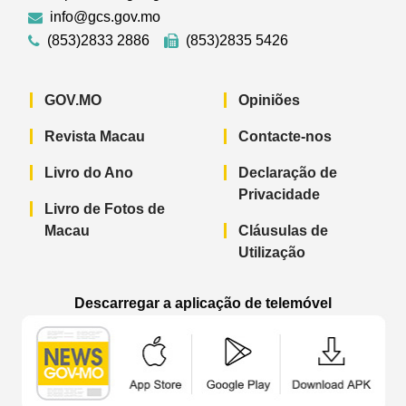
info@gcs.gov.mo
(853)2833 2886
(853)2835 5426
GOV.MO
Opiniões
Revista Macau
Contacte-nos
Livro do Ano
Declaração de
Privacidade
Livro de Fotos de
Macau
Cláusulas de
Utilização
Descarregar a aplicação de telemóvel
Aplicação de telemóvel “Notícias do G
Aplicação de telemóvel “
Aplicação 