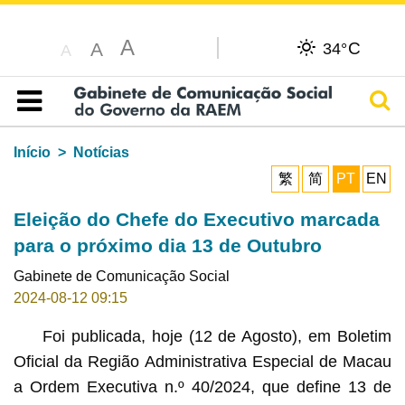
A
C
A
34°
A
Pesq
Índice
Início
Notícias
繁
简
PT
EN
Eleição do Chefe do Executivo marcada
para o próximo dia 13 de Outubro
Gabinete de Comunicação Social
2024-08-12 09:15
Foi publicada, hoje (12 de Agosto), em Boletim
Oficial da Região Administrativa Especial de Macau
a Ordem Executiva n.º 40/2024, que define 13 de