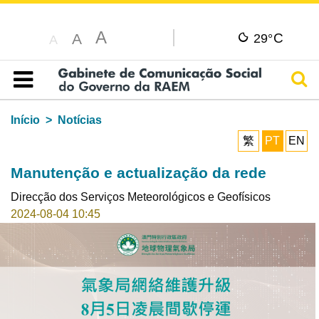
A
C
A
29°
A
Pesq
Índice
Início
Notícias
繁
PT
EN
Manutenção e actualização da rede
Direcção dos Serviços Meteorológicos e Geofísicos
2024-08-04 10:45