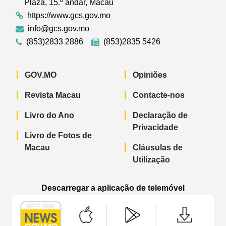
Plaza, 15.º andar, Macau
https://www.gcs.gov.mo
info@gcs.gov.mo
(853)2833 2886
(853)2835 5426
GOV.MO
Opiniões
Revista Macau
Contacte-nos
Livro do Ano
Declaração de
Privacidade
Livro de Fotos de
Macau
Cláusulas de
Utilização
Descarregar a aplicação de telemóvel
Aplicação de telemóvel “Notícias do G
Aplicação de telemóvel “
Aplicação 