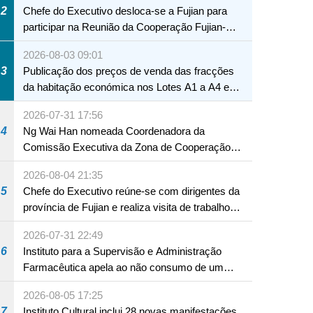
2
Chefe do Executivo desloca-se a Fujian para
participar na Reunião da Cooperação Fujian-
Macau
2026-08-03 09:01
3
Publicação dos preços de venda das fracções
da habitação económica nos Lotes A1 a A4 e
A12 da Zona A dos Novos Aterros
2026-07-31 17:56
4
Ng Wai Han nomeada Coordenadora da
Comissão Executiva da Zona de Cooperação
Aprofundada entre Guangdong e Macau em
2026-08-04 21:35
Hengqin
5
Chefe do Executivo reúne-se com dirigentes da
província de Fujian e realiza visita de trabalho
em Fuzhou
2026-07-31 22:49
6
Instituto para a Supervisão e Administração
Farmacêutica apela ao não consumo de um
produto com substâncias medicamentosas
2026-08-05 17:25
ocidentais
7
Instituto Cultural inclui 28 novas manifestações