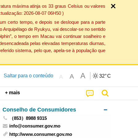
atura máxima atinja os 33 graus Celsius ou valores
ctualização: 2026-08-07 06H50 )
um certo tempo, e depois se desloque para a parte
do Arquipélago de Ryukyu, vai descolar-se no sentido
lphin”, o tempo em Macau vai continuar soalheiro e
o desencadeada pelas elevadas temperaturas diurnas,
eferido sistema, pelo que, apela-se à população que
A
A
Saltar para o conteúdo
32°
C
A
+ mais
Conselho de Consumidores
（853）8988 9315
info@consumer.gov.mo
http://www.consumer.gov.mo