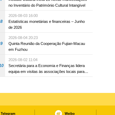
no Inventário do Património Cultural Intangível
2026-08-03 16:00
8
Estatísticas monetárias e financeiras – Junho
de 2026
2026-08-04 20:23
9
Quinta Reunião da Cooperação Fujian-Macau
em Fuzhou
2026-08-02 11:04
10
Secretária para a Economia e Finanças lidera
equipa em visitas às associações locais para
consolidar consensos e promover os trabalhos
nas áreas económica e social
Telegram
Weibo