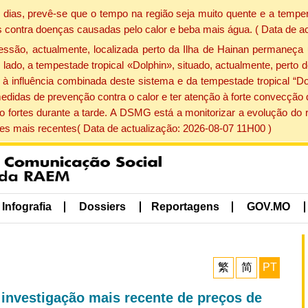
dias, prevê-se que o tempo na região seja muito quente e a temper
 contra doenças causadas pelo calor e beba mais água. ( Data de a
ão, actualmente, localizada perto da Ilha de Hainan permaneça 
lado, a tempestade tropical «Dolphin», situado, actualmente, perto 
à influência combinada deste sistema e da tempestade tropical “Do
edidas de prevenção contra o calor e ter atenção à forte convecçã
o fortes durante a tarde. A DSMG está a monitorizar a evolução do r
s mais recentes( Data de actualização: 2026-08-07 11H00 )
Infografia
Dossiers
Reportagens
GOV.MO
繁
简
PT
investigação mais recente de preços de