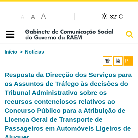
A
C
A
32°
A
Pesq
Índice
Início
Notícias
繁
简
PT
Resposta da Direcção dos Serviços para
os Assuntos de Tráfego às decisões do
Tribunal Administrativo sobre os
recursos contenciosos relativos ao
Concurso Público para a Atribuição de
Licença Geral de Transporte de
Passageiros em Automóveis Ligeiros de
Aluguer