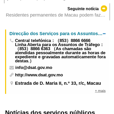
investimentos] Feira de Produtos de Marca da
Seguinte notícia
Província de Guangdong e Macau 2024: três
Residentes permanentes de Macau podem fazer
novas zonas de exposição + três sessões de
o registo para a utilização dos canais-e de Hong
bolsas de contacto exclusivas para aprimorar o
Kong em Hong Kong, Macau ou Hengqin
emparelhamento entre empresas
Direcção dos Serviços para os Assuntos de Tráfego
Central telefónica：（853）8866 6666
Linha Aberta para os Assuntos de Tráfego：
（853）8866 6363 （As chamadas são
atendidas pessoalmente durante as horas de
expediente e gravadas automaticamente fora
destas.）
info@dsat.gov.mo
http://www.dsat.gov.mo
Estrada de D. Maria II, n.º 33, r/c, Macau
+ mais
Notícias dos serviços públicos