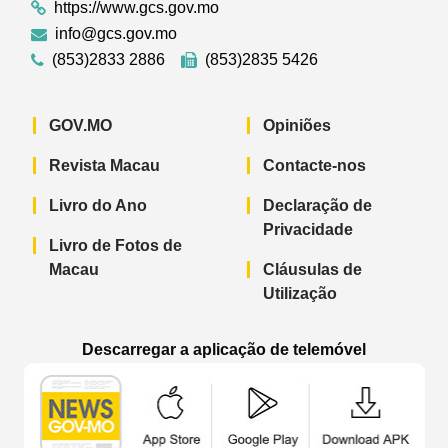
https://www.gcs.gov.mo
info@gcs.gov.mo
(853)2833 2886
(853)2835 5426
GOV.MO
Opiniões
Revista Macau
Contacte-nos
Livro do Ano
Declaração de
Privacidade
Livro de Fotos de
Macau
Cláusulas de
Utilização
Descarregar a aplicação de telemóvel
Aplicação de telemóvel “Notícias do G
Aplicação de telemóvel “
Aplicação 