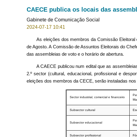
CAECE publica os locais das assemble
Gabinete de Comunicação Social
2024-07-17 10:41
As eleições dos membros da Comissão Eleitoral 
de Agosto. A Comissão de Assuntos Eleitorais do Chefe
das assembleias de voto e o horário de abertura.
A CAECE publicou num edital que as assembleias de
2.º sector (cultural, educacional, profissional e despo
eleições dos membros da CECE, serão instaladas nos s
Pa
Sector industrial, comercial e financeiro
Ma
Subsector cultural
Esc
Pa
Subsector educacional
Ma
Subsector profissional
Fó