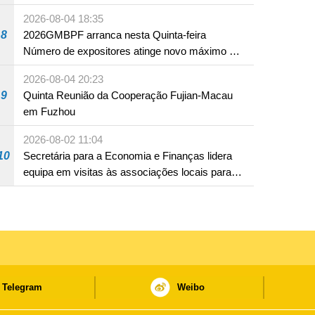
2026-08-04 18:35
8
2026GMBPF arranca nesta Quinta-feira
Número de expositores atinge novo máximo em
18 anos
2026-08-04 20:23
9
Quinta Reunião da Cooperação Fujian-Macau
em Fuzhou
2026-08-02 11:04
10
Secretária para a Economia e Finanças lidera
equipa em visitas às associações locais para
consolidar consensos e promover os trabalhos
nas áreas económica e social
Telegram
Weibo