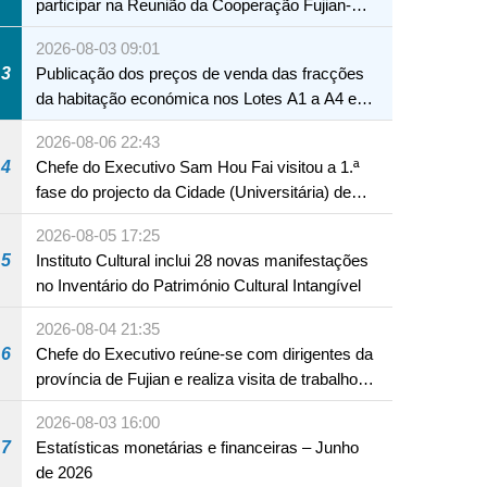
participar na Reunião da Cooperação Fujian-
Macau
2026-08-03 09:01
3
Publicação dos preços de venda das fracções
da habitação económica nos Lotes A1 a A4 e
A12 da Zona A dos Novos Aterros
2026-08-06 22:43
4
Chefe do Executivo Sam Hou Fai visitou a 1.ª
fase do projecto da Cidade (Universitária) de
Educação Internacional de Macau e Hengqin
2026-08-05 17:25
5
Instituto Cultural inclui 28 novas manifestações
no Inventário do Património Cultural Intangível
2026-08-04 21:35
6
Chefe do Executivo reúne-se com dirigentes da
província de Fujian e realiza visita de trabalho
em Fuzhou
2026-08-03 16:00
7
Estatísticas monetárias e financeiras – Junho
de 2026