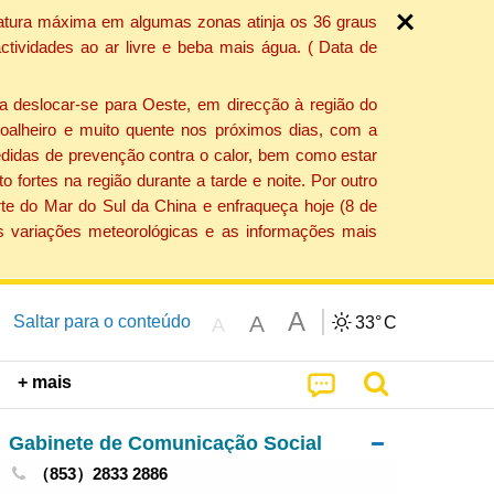
ratura máxima em algumas zonas atinja os 36 graus
tividades ao ar livre e beba mais água. ( Data de
a deslocar-se para Oeste, em direcção à região do
 soalheiro e muito quente nos próximos dias, com a
edidas de prevenção contra o calor, bem como estar
fortes na região durante a tarde e noite. Por outro
rte do Mar do Sul da China e enfraqueça hoje (8 de
s variações meteorológicas e as informações mais
A
A
Saltar para o conteúdo
33°
C
A
+ mais
Gabinete de Comunicação Social
（853）2833 2886