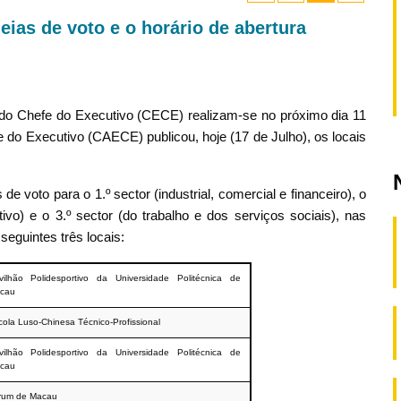
ias de voto e o horário de abertura
do Chefe do Executivo (CECE) realizam-se no próximo dia 11
 do Executivo (CAECE) publicou, hoje (17 de Julho), os locais
 voto para o 1.º sector (industrial, comercial e financeiro), o
rtivo) e o 3.º sector (do trabalho e dos serviços sociais), nas
eguintes três locais:
vilhão Polidesportivo da Universidade Politécnica de
cau
ola Luso-Chinesa Técnico-Profissional
vilhão Polidesportivo da Universidade Politécnica de
cau
rum de Macau