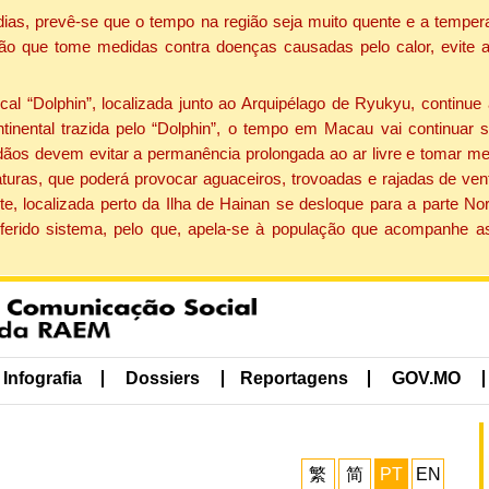
dias, prevê-se que o tempo na região seja muito quente e a tempe
ão que tome medidas contra doenças causadas pelo calor, evite ac
 “Dolphin”, localizada junto ao Arquipélago de Ryukyu, continue 
ntinental trazida pelo “Dolphin”, o tempo em Macau vai continuar
dãos devem evitar a permanência prolongada ao ar livre e tomar m
ras, que poderá provocar aguaceiros, trovoadas e rajadas de vento 
e, localizada perto da Ilha de Hainan se desloque para a parte No
ferido sistema, pelo que, apela-se à população que acompanhe a
Infografia
Dossiers
Reportagens
GOV.MO
繁
简
PT
EN