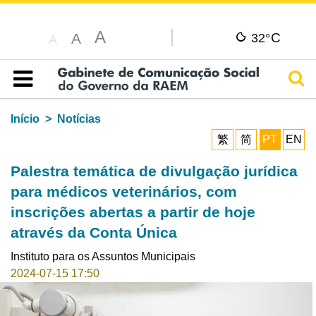
A
C
A
32°
A
Pesq
Índice
Início
Notícias
繁
简
PT
EN
Palestra temática de divulgação jurídica
para médicos veterinários, com
inscrições abertas a partir de hoje
através da Conta Única
Instituto para os Assuntos Municipais
2024-07-15 17:50