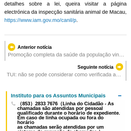
detalhes sobre a lei, queira visitar a página
electrónica da inspecção sanitária animal de Macau,
https://www.iam.gov.mo/canil/p
.
Anterior notícia
Promoção completa da saúde da população vinte
anos, após a construção da “Cidade Saudável”
Seguinte notícia
TUI: não se pode considerar como verificada a
existência da concorrência desleal com
fundamento no registo dum sinal praticamente
Instituto para os Assuntos Municipais
idêntico à marca usada pela sua representante
（853）2833 7676（Linha do Cidadão - As
comercial
chamadas são atendidas por pessoal
qualificado durante o horário de expediente.
Em caso de linha ocupada ou fora do
horário
as chamadas serão atendidas por um