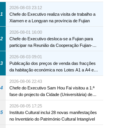
2026-08-03 23:12
1
Chefe do Executivo realiza visita de trabalho a
Xiamen e a Longyan na província de Fujian
2026-08-01 16:00
2
Chefe do Executivo desloca-se a Fujian para
participar na Reunião da Cooperação Fujian-
Macau
2026-08-03 09:01
3
Publicação dos preços de venda das fracções
da habitação económica nos Lotes A1 a A4 e
A12 da Zona A dos Novos Aterros
2026-08-06 22:43
4
Chefe do Executivo Sam Hou Fai visitou a 1.ª
fase do projecto da Cidade (Universitária) de
Educação Internacional de Macau e Hengqin
2026-08-05 17:25
5
Instituto Cultural inclui 28 novas manifestações
no Inventário do Património Cultural Intangível