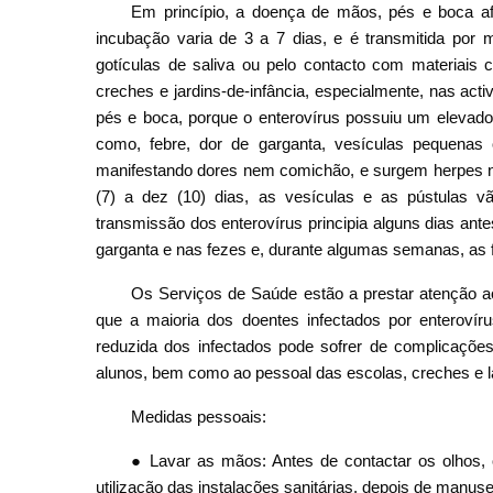
Em princípio, a doença de mãos, pés e boca af
incubação varia de 3 a 7 dias, e é transmitida por 
gotículas de saliva ou pelo contacto com materiais
creches e jardins-de-infância, especialmente, nas act
pés e boca, porque o enterovírus possuiu um elevado 
como, febre, dor de garganta, vesículas pequena
manifestando dores nem comichão, e surgem herpes na
(7) a dez (10) dias, as vesículas e as pústulas v
transmissão dos enterovírus principia alguns dias ant
garganta e nas fezes e, durante algumas semanas, as 
Os Serviços de Saúde estão a prestar atenção a
que a maioria dos doentes infectados por enteroví
reduzida dos infectados pode sofrer de complicações
alunos, bem como ao pessoal das escolas, creches e l
Medidas pessoais:
● Lavar as mãos: Antes de contactar os olhos,
utilização das instalações sanitárias, depois de manuse