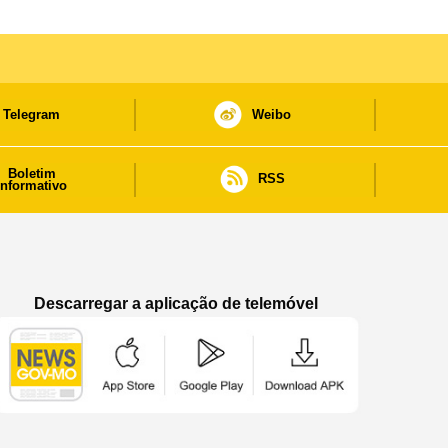
Telegram
Weibo
Boletim
RSS
informativo
Descarregar a aplicação de telemóvel
Aplicação de telemóvel “Notícias do Governo
Aplicação de telemóvel “Notícia
Aplicação de telem