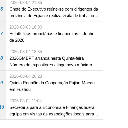
2026-08-04 21:35
6
Chefe do Executivo reúne-se com dirigentes da
província de Fujian e realiza visita de trabalho
em Fuzhou
2026-08-03 16:00
7
Estatísticas monetárias e financeiras – Junho
de 2026
2026-08-04 18:35
8
2026GMBPF arranca nesta Quinta-feira
Número de expositores atinge novo máximo em
18 anos
2026-08-04 20:23
9
Quinta Reunião da Cooperação Fujian-Macau
em Fuzhou
2026-08-02 11:04
10
Secretária para a Economia e Finanças lidera
equipa em visitas às associações locais para
consolidar consensos e promover os trabalhos
nas áreas económica e social