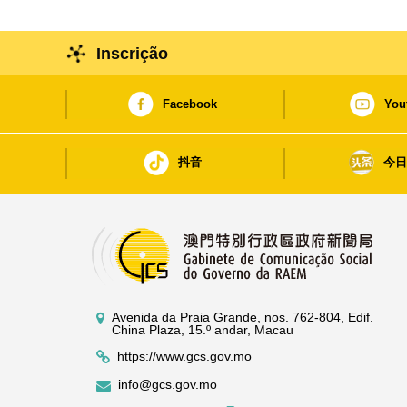
Inscrição
Facebook
You
抖音
今
Avenida da Praia Grande, nos. 762-804, Edif.
China Plaza, 15.º andar, Macau
https://www.gcs.gov.mo
info@gcs.gov.mo