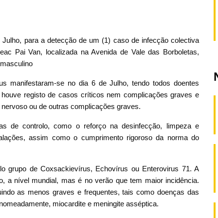
 Julho, para a detecção de um (1) caso de infecção colectiva
eac Pai Van, localizada na Avenida de Vale das Borboletas,
o masculino
rus manifestaram-se no dia 6 de Julho, tendo todos doentes
o houve registo de casos críticos nem complicações graves e
nervoso ou de outras complicações graves.
s de controlo, como o reforço na desinfecção, limpeza e
stalações, assim como o cumprimento rigoroso da norma do
lo grupo de Coxsackievírus, Echovírus ou Enterovirus 71. A
ro, a nível mundial, mas é no verão que tem maior incidência.
luindo as menos graves e frequentes, tais como doenças das
 nomeadamente, miocardite e meningite asséptica.