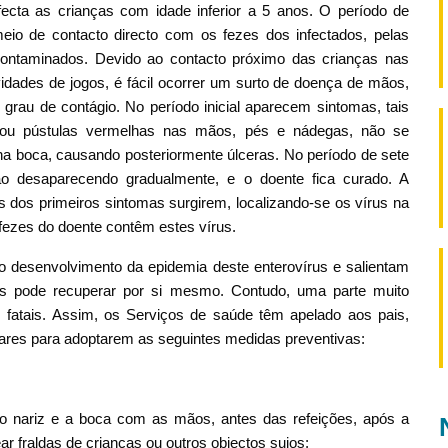
ecta as crianças com idade inferior a 5 anos. O período de
meio de contacto directo com os fezes dos infectados, pelas
 contaminados. Devido ao contacto próximo das crianças nas
ividades de jogos, é fácil ocorrer um surto de doença de mãos,
grau de contágio. No período inicial aparecem sintomas, tais
s ou pústulas vermelhas nas mãos, pés e nádegas, não se
 boca, causando posteriormente úlceras. No período de sete
ão desaparecendo gradualmente, e o doente fica curado. A
es dos primeiros sintomas surgirem, localizando-se os vírus na
fezes do doente contêm estes vírus.
o desenvolvimento da epidemia deste enterovírus e salientam
rus pode recuperar por si mesmo. Contudo, uma parte muito
 fatais. Assim, os Serviços de saúde têm apelado aos pais,
ares para adoptarem as seguintes medidas preventivas:
 o nariz e a boca com as mãos, antes das refeições, após a
ar fraldas de crianças ou outros objectos sujos;