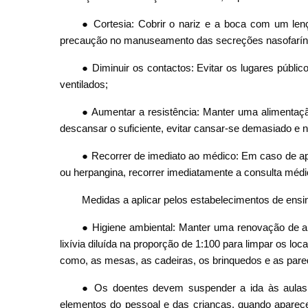
● Cortesia: Cobrir o nariz e a boca com um len
precaução no manuseamento das secreções nasofarín
● Diminuir os contactos: Evitar os lugares públi
ventilados;
● Aumentar a resistência: Manter uma alimentaçã
descansar o suficiente, evitar cansar-se demasiado e 
● Recorrer de imediato ao médico: Em caso de a
ou herpangina, recorrer imediatamente a consulta méd
Medidas a aplicar pelos estabelecimentos de ensin
● Higiene ambiental: Manter uma renovação de ar 
lixívia diluída na proporção de 1:100 para limpar os lo
como, as mesas, as cadeiras, os brinquedos e as parede
● Os doentes devem suspender a ida às aulas e
elementos do pessoal e das crianças, quando apare