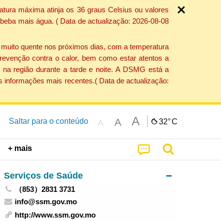
atura máxima atinja os 36 graus Celsius ou valores
 beba mais água. ( Data de actualização: 2026-08-08
e muito quente nos próximos dias, com a temperatura
revenção contra o calor, bem como estar atentos a
 na região durante a tarde e noite. A DSMG está a
s informações mais recentes.( Data de actualização:
A
A
Saltar para o conteúdo
32°
C
A
+ mais
Serviços de Saúde
（853）2831 3731
info@ssm.gov.mo
http://www.ssm.gov.mo